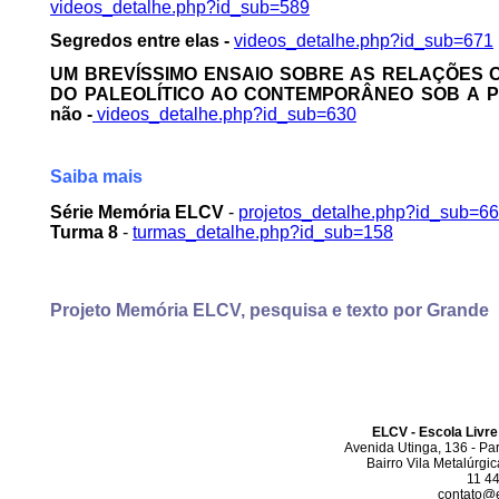
videos_detalhe.php?id_sub=589
Segredos entre elas -
videos_detalhe.php?id_sub=671
UM BREVÍSSIMO ENSAIO SOBRE AS RELAÇÕES O
DO PALEOLÍTICO AO CONTEMPORÂNEO SOB A PER
não -
videos_detalhe.php?id_sub=630
Saiba mais
Série Memória ELCV
-
projetos_detalhe.php?id_sub=66
Turma 8
-
turmas_detalhe.php?id_sub=158
Projeto Memória ELCV, pesquisa e texto por Grande
ELCV - Escola Livre
Avenida Utinga, 136 - Pa
Bairro Vila Metalúrgi
11 4
contato@el