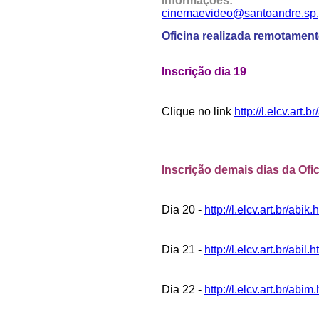
Informações:
cinemaevideo@santoandre.sp.
Oficina realizada remotamente
Inscrição dia 19
Clique no link
http://l.elcv.art.br
Inscrição demais dias da Ofi
Dia 20 -
http://l.elcv.art.br/abik.
Dia 21 -
http://l.elcv.art.br/abil.h
Dia 22 -
http://l.elcv.art.br/abim