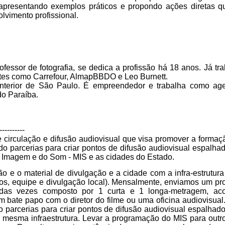
apresentando exemplos práticos e propondo ações diretas q
lvimento profissional.
rofessor de fotografia, se dedica a profissão há 18 anos. Já t
tes como Carrefour, AlmapBBDO e Leo Burnett.
erior de São Paulo. É empreendedor e trabalha como agen
do Paraíba.
----------
circulação e difusão audiovisual que visa promover a formaçã
o parcerias para criar pontos de difusão audiovisual espalh
 Imagem e do Som - MIS e as cidades do Estado.
 e o material de divulgação e a cidade com a infra-estrutu
os, equipe e divulgação local). Mensalmente, enviamos um pro
e das vezes composto por 1 curta e 1 longa-metragem, a
 bate papo com o diretor do filme ou uma oficina audiovisua
 parcerias para criar pontos de difusão audiovisual espalhado
mesma infraestrutura. Levar a programação do MIS para outr