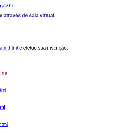
gov.br
 através de sala virtual.
/abij.html
e efetue sua inscrição.
cina
html
tml
.html