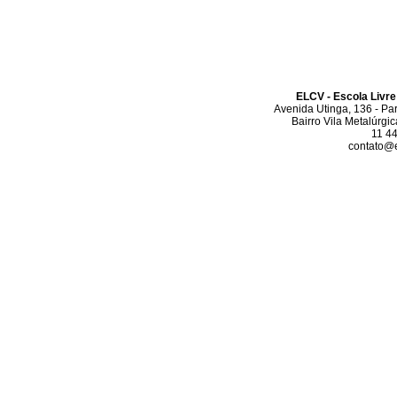
ELCV - Escola Livre
Avenida Utinga, 136 - Pa
Bairro Vila Metalúrgi
11 4
contato@el