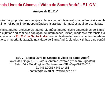
cola Livre de Cinema e Vídeo de Santo André - E.L.C.V.
Amigos da E.L.C.V.
é
são um grupo de pessoas que colabora tanto intelectual quanto financeirament
a Internet, permitindo independência e lisura das informações aqui apresentadas.
ministradores, professores, atores, cidadãos andreenses e empresários de Sant
 e juntos dedicam-se à captação de informações, textos, imagens e referências, a
 história da
E.L.C.V. de Santo André
, com o objetivo de criar um centro de refer
ola e sua importante atuação na cidade de Santo André, cidades vizinhas e no cenári
ELCV - Escola Livre de Cinema e Vídeo de Santo André
Avenida Utinga, 136 - Parque Antonio Pezzolo (Chácara Pignatari)
Bairro Vila Metalúrgica - Santo André - SP - Cep 09220-610
11 4461.2081 / 4461.4181
contato@elcv.art.br - www.elcv.art.br