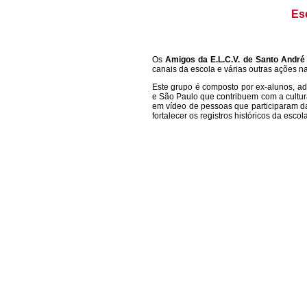
Es
Os
Amigos da E.L.C.V. de Santo Andr
canais da escola e várias outras ações n
Este grupo é composto por ex-alunos, ad
e São Paulo que contribuem com a cultura
em vídeo de pessoas que participaram da
fortalecer os registros históricos da esc