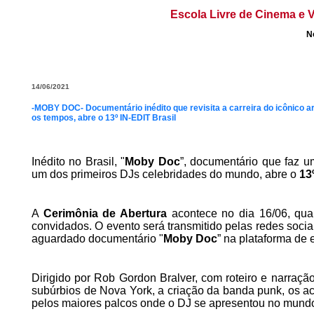
Escola Livre de Cinema e V
N
14/06/2021
-MOBY DOC- Documentário inédito que revisita a carreira do icônico a
os tempos, abre o 13º IN-EDIT Brasil
Inédito no Brasil, "
Moby Doc
”, documentário que faz um
um dos primeiros DJs celebridades do mundo, abre o
13
A
Cerimônia de Abertura
acontece no dia 16/06, quar
convidados. O evento será transmitido pelas redes sociais
aguardado documentário "
Moby Doc
” na plataforma de e
Dirigido por Rob Gordon Bralver, com roteiro e narração 
subúrbios de Nova York, a criação da banda punk, os ac
pelos maiores palcos onde o DJ se apresentou no mund