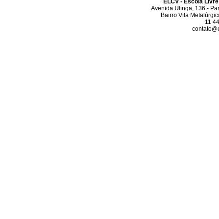
ELCV - Escola Livre
Avenida Utinga, 136 - Pa
Bairro Vila Metalúrgi
11 4
contato@el