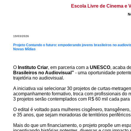
Escola Livre de Cinema e V
N
19/03/2026
Projeto Contando o futuro: empoderando jovens brasileiros no audiovisua
Novas Mídias
O
Instituto Criar
, em parceria com a
UNESCO
, acaba de
Brasileiros no Audiovisual”
- uma oportunidade potente
trajetória no audiovisual.
A iniciativa vai selecionar 30 projetos de curtas-metrag
acompanhamento formativo, troca com profissionais do m
3 projetos serão contemplados com R$ 60 mil cada para 
O edital é voltado para mulheres cisgênero, transgênero,
e 35 anos, que sejam moradoras de territórios periféric
Mais do que um financiamento, o projeto propõe um espaço
incentivando histórias potentes, diversas e com impacto s