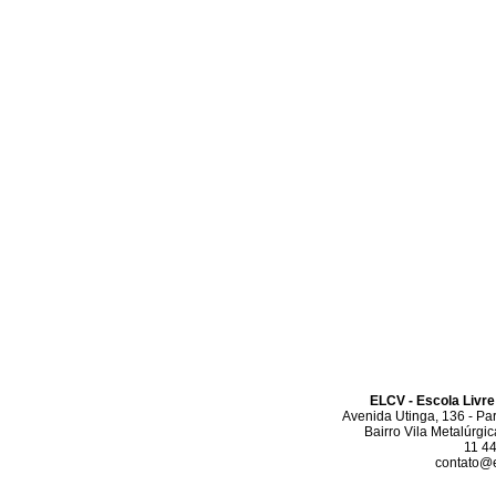
ELCV - Escola Livre
Avenida Utinga, 136 - Pa
Bairro Vila Metalúrgi
11 4
contato@el