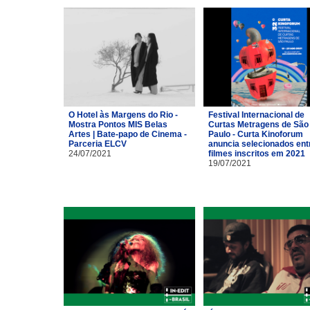
O Hotel às Margens do Rio -
Festival Internacional de
Mostra Pontos MIS Belas
Curtas Metragens de São
Artes | Bate-papo de Cinema -
Paulo - Curta Kinoforum
Parceria ELCV
anuncia selecionados ent
24/07/2021
filmes inscritos em 2021
19/07/2021