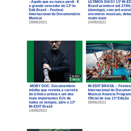
- Aquilo que eu nunca perdi - É
ÚLTIMOS DIAS!! 13º IN-ED
o grande vencedor do 13º In-
Brasil acontece até 27/06
Edit Brasil – Festival
(domingo), com pré-estrei
Internacional do Documentário
encontros musicais, deba
Musical
muito mais
29/06/2021
24/06/2021
-MOBY DOC- Documentário
IN-EDIT BRASIL – Festiva
inédito que revisita a carreira
Internacional do Documen
do icônico artista e um dos
Musical Anuncia Progra
mais importantes DJs de
Oficial de sua 13ª Edição
todos os tempos, abre o 13º
09/06/2021
IN-EDIT Brasil
14/06/2021