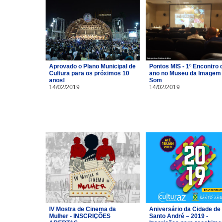
Aprovado o Plano Municipal de
Pontos MIS - 1º Encontro 
Cultura para os próximos 10
ano no Museu da Imagem 
anos!
Som
14/02/2019
14/02/2019
IV Mostra de Cinema da
Aniversário da Cidade de
Mulher - INSCRIÇÕES
Santo André – 2019 -