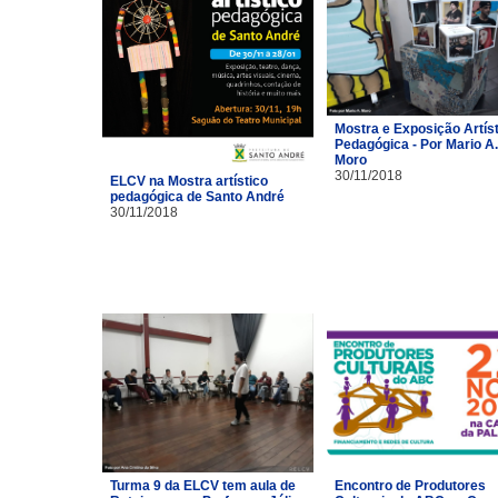
Mostra e Exposição Artíst
Pedagógica - Por Mario A.
Moro
30/11/2018
ELCV na Mostra artístico
pedagógica de Santo André
30/11/2018
Turma 9 da ELCV tem aula de
Encontro de Produtores