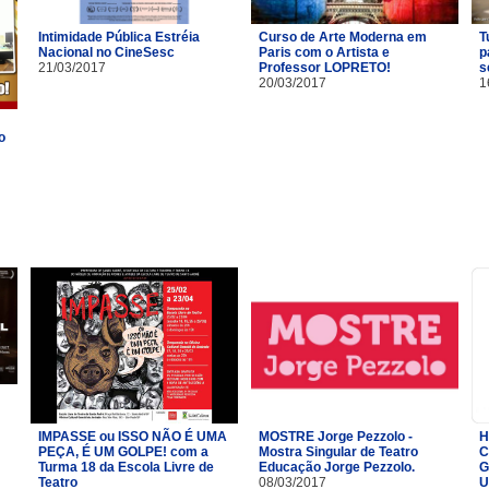
Intimidade Pública Estréia
Curso de Arte Moderna em
T
Nacional no CineSesc
Paris com o Artista e
p
21/03/2017
Professor LOPRETO!
s
20/03/2017
1
o
IMPASSE ou ISSO NÃO É UMA
MOSTRE Jorge Pezzolo -
H
PEÇA, É UM GOLPE! com a
Mostra Singular de Teatro
C
Turma 18 da Escola Livre de
Educação Jorge Pezzolo.
G
Teatro​
08/03/2017
U