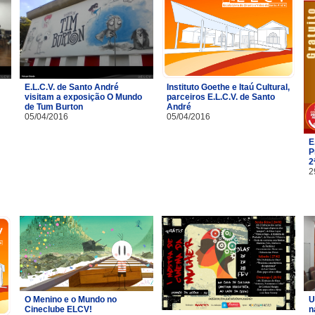
E.L.C.V. de Santo André
Instituto Goethe e Itaú Cultural,
visitam a exposição O Mundo
parceiros E.L.C.V. de Santo
de Tum Burton
André
05/04/2016
05/04/2016
E
P
2
2
O Menino e o Mundo no
U
Cineclube ELCV!
n