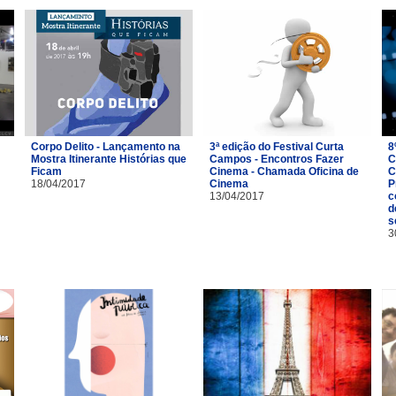
Corpo Delito - Lançamento na
3ª edição do Festival Curta
8
Mostra Itinerante Histórias que
Campos - Encontros Fazer
C
Ficam
Cinema - Chamada Oficina de
C
18/04/2017
Cinema
P
13/04/2017
c
d
s
3