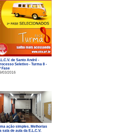
.L.C.V. de Santo André -
rocesso Seletivo - Turma 8 -
ª Fase
9/03/2016
ma ação simples. Melhorias
a sala de aula da E.L.C.V.