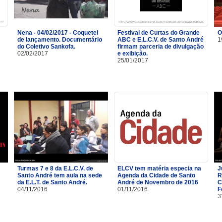
Nena - 04/02/2017 - Coquetel
Festival de Curtas do Grande
O
de lançamento. Documentário
ABC e E.L.C.V. de Santo André
1
do Coletivo Sankofa.
firmam parceria de divulgação
02/02/2017
e exibição.
25/01/2017
Turmas 7 e 8 da E.L.C.V. de
ELCV tem matéria especia na
J
Santo André tem aula na sede
Agenda da Cidade de Santo
R
da E.L.T. de Santo André.
André de Novembro de 2016
C
04/11/2016
01/11/2016
F
3