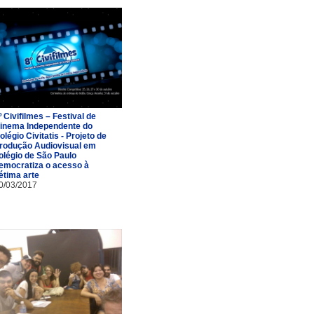
º Civifilmes – Festival de
inema Independente do
olégio Civitatis - Projeto de
rodução Audiovisual em
olégio de São Paulo
emocratiza o acesso à
étima arte
0/03/2017