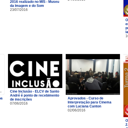
2016 realizado no MIS - Museu
da Imagem e do Som
23/07/2016
O
e
p
l
1
Cine Inclusão - ELCV de Santo
André é ponto de recebimento
pa
Aprovados - Curso de
de inscrições
Interpretação para Cinema
07/06/2016
com Luciana Canton
02/06/2016
O
2