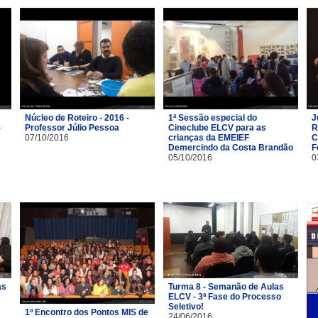
Núcleo de Roteiro - 2016 -
1ª Sessão especial do
J
-
Professor Júlio Pessoa
Cineclube ELCV para as
R
07/10/2016
crianças da EMEIEF
C
Demercindo da Costa Brandão
F
05/10/2016
0
as
Turma 8 - Semanão de Aulas
ELCV - 3ª Fase do Processo
Seletivo!
1º Encontro dos Pontos MIS de
24/06/2016