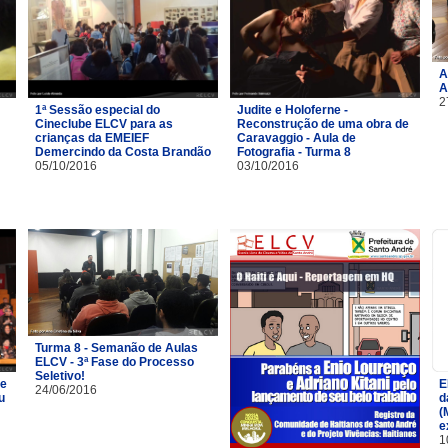
A
A
2
1ª Sessão especial do
Judite e Holoferne -
Cineclube ELCV para as
Reconstrução de uma obra de
crianças da EMEIEF
Caravaggio - Aula de
Demercindo da Costa Brandão
Fotografia - Turma 8
05/10/2016
03/10/2016
Turma 8 - Semanão de Aulas
ELCV - 3ª Fase do Processo
Seletivo!
de
E
24/06/2016
u
d
(
e
1