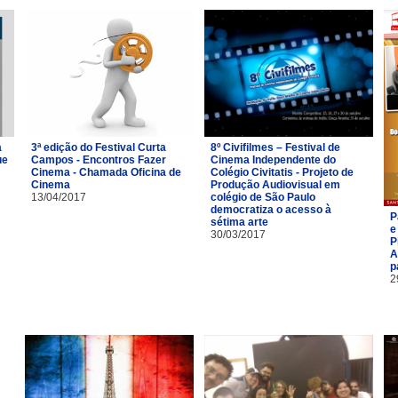
a
3ª edição do Festival Curta
8º Civifilmes – Festival de
ue
Campos - Encontros Fazer
Cinema Independente do
Cinema - Chamada Oficina de
Colégio Civitatis - Projeto de
Cinema
Produção Audiovisual em
13/04/2017
colégio de São Paulo
democratiza o acesso à
P
sétima arte
e
30/03/2017
P
A
p
2