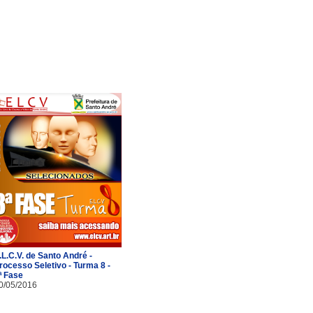
.L.C.V. de Santo André -
rocesso Seletivo - Turma 8 -
ª Fase
0/05/2016