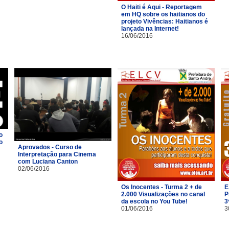
O Haiti é Aqui - Reportagem
em HQ sobre os haitianos do
projeto Vivências: Haitianos é
lançada na Internet!
16/06/2016
o
o
Aprovados - Curso de
Interpretação para Cinema
com Luciana Canton
02/06/2016
Os Inocentes - Turma 2 + de
E
2.000 Visualizações no canal
P
da escola no You Tube!
3
01/06/2016
3