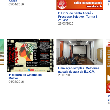
André
C
05/04/2016
2
E.L.C.V. de Santo André -
Processo Seletivo - Turma 8 -
2ª Fase
29/03/2016
Uma ação simples. Melhorias
na sala de aula da E.L.C.V.
1ª Mostra de Cinema da
21/01/2016
Mulher
04/02/2016
P
c
1