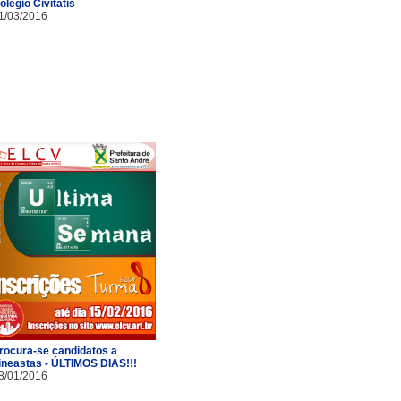
olégio Civitatis
1/03/2016
rocura-se candidatos a
ineastas - ÚLTIMOS DIAS!!!
8/01/2016