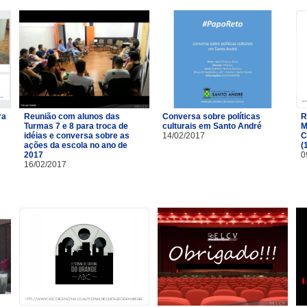
ra
Reunião com alunos das
Conversa sobre políticas
R
Turmas 7 e 8 para troca de
culturais em Santo André
M
idéias e conversa sobre as
14/02/2017
C
ações da escola no ano de
(
2017
0
16/02/2017