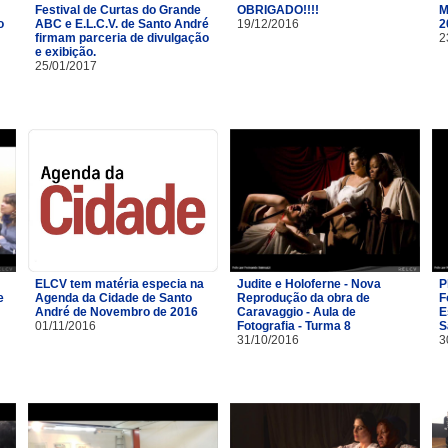
Festival de Curtas do Grande
OBRIGADO!!!!
M
o
ABC e E.L.C.V. de Santo André
19/12/2016
2
firmam parceria de divulgação
2
e exibição.
25/01/2017
ELCV tem matéria especia na
Judite e Holoferne - Nova
P
e
Agenda da Cidade de Santo
Reprodução da obra de
F
André de Novembro de 2016
Caravaggio - Aula de
E
01/11/2016
Fotografia - Turma 8
S
31/10/2016
3