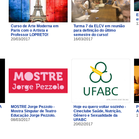
E
e
1
Curso de Arte Moderna em
Turma 7 da ELCV em reunião
Paris com o Artista e
para definição do último
Professor LOPRETO!
semestre do curso!
20/03/2017
16/03/2017
A
MOSTRE Jorge Pezzolo -
Hoje eu quero voltar sozinho -
P
Mostra Singular de Teatro
Cineclube Saúde, Nutrição,
A
Educação Jorge Pezzolo.
Gênero e Sexualidade da
1
08/03/2017
UFABC
20/02/2017