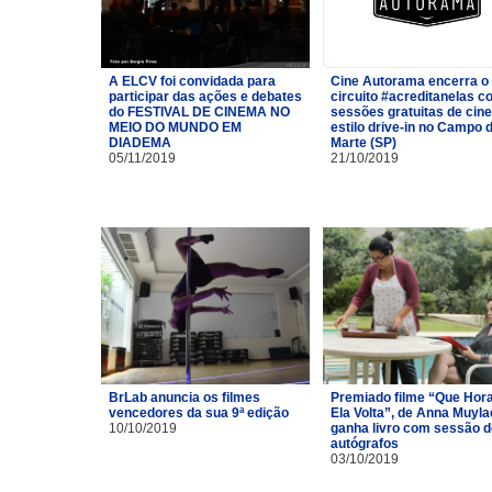
A ELCV foi convidada para
Cine Autorama encerra o
participar das ações e debates
circuito #acreditanelas 
do FESTIVAL DE CINEMA NO
sessões gratuitas de cin
MEIO DO MUNDO EM
estilo drive-in no Campo 
DIADEMA
Marte (SP)
05/11/2019
21/10/2019
BrLab anuncia os filmes
Premiado filme “Que Hor
vencedores da sua 9ª edição
Ela Volta”, de Anna Muyla
10/10/2019
ganha livro com sessão d
autógrafos
03/10/2019