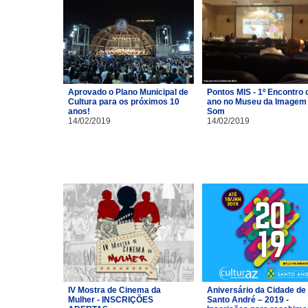
Aprovado o Plano Municipal de
Pontos MIS - 1º Encontro 
Cultura para os próximos 10
ano no Museu da Imagem 
anos!
Som
14/02/2019
14/02/2019
IV Mostra de Cinema da
Aniversário da Cidade de
Mulher - INSCRIÇÕES
Santo André – 2019 -