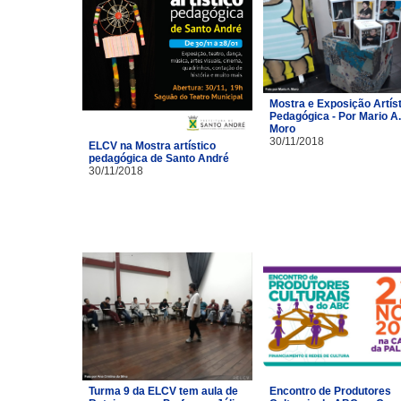
Mostra e Exposição Artíst
Pedagógica - Por Mario A.
Moro
30/11/2018
ELCV na Mostra artístico
pedagógica de Santo André
30/11/2018
Turma 9 da ELCV tem aula de
Encontro de Produtores