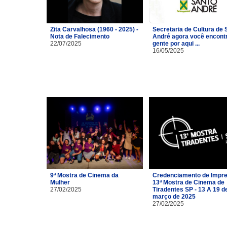
Zita Carvalhosa (1960 - 2025) -
Secretaria de Cultura de 
Nota de Falecimento
André agora você encont
22/07/2025
gente por aqui ...
16/05/2025
9ª Mostra de Cinema da
Credenciamento de Impre
Mulher
13ª Mostra de Cinema de
27/02/2025
Tiradentes SP - 13 A 19 d
março de 2025
27/02/2025