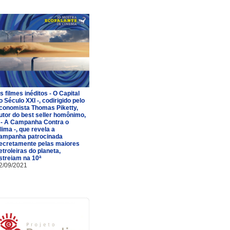
s filmes inéditos - O Capital
o Século XXI -, codirigido pelo
conomista Thomas Piketty,
utor do best seller homônimo,
 - A Campanha Contra o
lima -, que revela a
ampanha patrocinada
ecretamente pelas maiores
etroleiras do planeta,
streiam na 10ª
2/09/2021