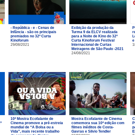
- República - e - Cenas de
Exibição da produção da
P
Infância - são os principais
Turma 9 da ELCV realizada
r
premiados no 32º Curta
para a Noite de Kino do 32º
L
Kinoforum
Curta Kinoforum Festival
e
29/08/2021
Internacional de Curtas
1
Metragens de São Paulo -2021
24/08/2021
10ª Mostra Ecofalante de
Mostra Ecofalante de Cinema
C
º
Cinema promove a pré-estreia
comemora sua 10ª edição com
P
mundial de “A Bolsa ou a
filmes inéditos de Costa-
p
Vida”, mais recente trabalho
Gavras e Silvio Tendler
E