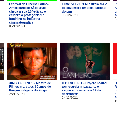
Festival de Cinema Latino-
Filme SELVAGEM estreia dia 2
P
Americano de São Paulo
de dezembro em seis capitais
A
chega à sua 16ª edição e
do país
d
celebra o protagonismo
06/12/2021
A
feminino na indústria
0
cinematográfica
06/12/2021
XINGU 60 ANOS - Mostra de
O BANHEIRO – Projeto Teatral
O
Filmes marca os 60 anos do
tem estreia impactante e
R
Parque Indígena do Xingu
segue em cartaz até 12 de
p
26/11/2021
dezembro!
E
24/11/2021
P
1