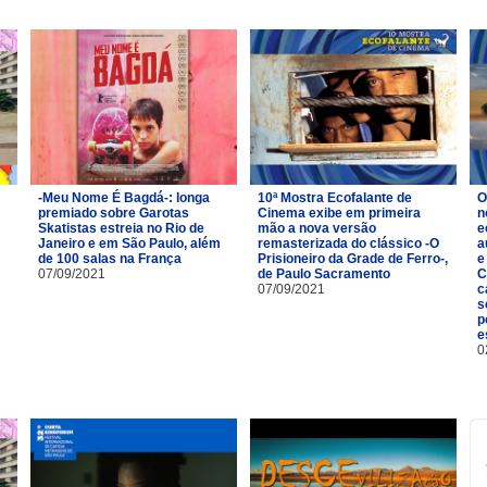
-Meu Nome É Bagdá-: longa
10ª Mostra Ecofalante de
O
premiado sobre Garotas
Cinema exibe em primeira
n
Skatistas estreia no Rio de
mão a nova versão
e
Janeiro e em São Paulo, além
remasterizada do clássico -O
a
de 100 salas na França
Prisioneiro da Grade de Ferro-,
e
07/09/2021
de Paulo Sacramento
C
07/09/2021
c
s
p
e
0