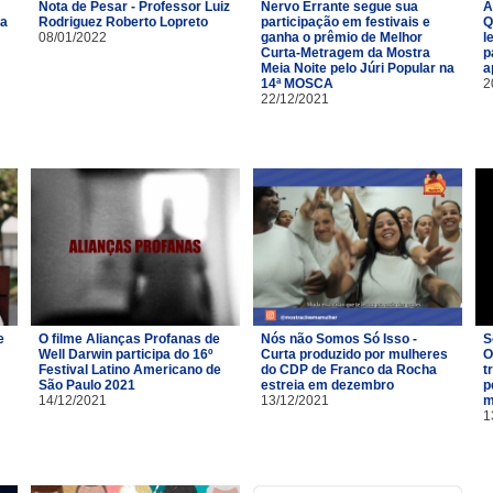
Nota de Pesar - Professor Luiz
Nervo Errante segue sua
A
na
Rodriguez Roberto Lopreto
participação em festivais e
Q
08/01/2022
ganha o prêmio de Melhor
l
Curta-Metragem da Mostra
p
Meia Noite pelo Júri Popular na
a
14ª MOSCA
2
22/12/2021
e
O filme Alianças Profanas de
Nós não Somos Só Isso -
S
Well Darwin participa do 16º
Curta produzido por mulheres
O
Festival Latino Americano de
do CDP de Franco da Rocha
t
São Paulo 2021
estreia em dezembro
p
14/12/2021
13/12/2021
m
1