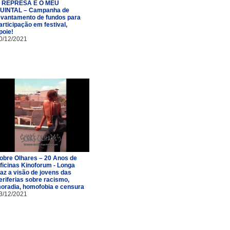
 REPRESA É O MEU
UINTAL – Campanha de
evantamento de fundos para
articipação em festival,
poie!
0/12/2021
obre Olhares – 20 Anos de
ficinas Kinoforum - Longa
raz a visão de jovens das
eriferias sobre racismo,
oradia, homofobia e censura
3/12/2021