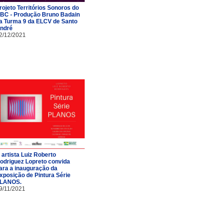
rojeto Territórios Sonoros do
BC - Produção Bruno Badain
a Turma 9 da ELCV de Santo
ndré
2/12/2021
 artista Luiz Roberto
odriguez Lopreto convida
ara a inauguração da
xposição de Pintura Série
LANOS.
9/11/2021