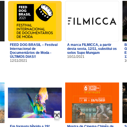
FEED DOG BRASIL – Festival
A marca FILMICCA, a partir
B
Internacional de
desta sexta, 12/11, substitui os
G
Documentários de Moda -
selos Supo Mungam
E
ÚLTIMOS DIAS!!
10/11/2021
1
12/11/2021
1
Em formato híbrido a 29ª
Mostra de Cinema Chinês de
S