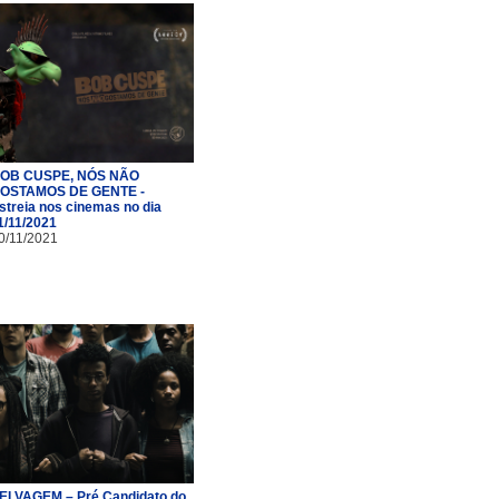
OB CUSPE, NÓS NÃO
OSTAMOS DE GENTE -
streia nos cinemas no dia
1/11/2021
0/11/2021
ELVAGEM – Pré Candidato do