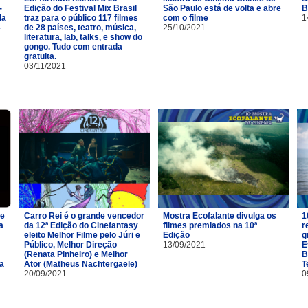
-
Edição do Festival Mix Brasil
São Paulo está de volta e abre
B
la
traz para o público 117 filmes
com o filme
1
-
de 28 países, teatro, música,
25/10/2021
literatura, lab, talks, e show do
gongo. Tudo com entrada
gratuita.
03/11/2021
de
Carro Rei é o grande vencedor
Mostra Ecofalante divulga os
1
a
da 12ª Edição do Cinefantasy
filmes premiados na 10ª
r
eleito Melhor Filme pelo Júri e
Edição
g
Público, Melhor Direção
13/09/2021
E
(Renata Pinheiro) e Melhor
B
da
Ator (Matheus Nachtergaele)
T
20/09/2021
0