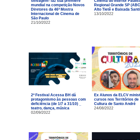
selvagem- faz sua première
Cinema do Interior Paulist
mundial na competição Novos
Regional Grande SP (ABC
Diretores da 46ª Mostra
Alto Tietê e Baixada Santi
Internacional de Cinema de
13/10/2022
São Paulo
21/10/2022
2ª Festival Acessa BH dá
Ex Alunos da ELCV minis
protagonismo às pessoas com
cursos nos Territórios de
deficiência (de 1/7 a 31/10) _
Cultura de Santo André
teatro, dança, música
24/08/2022
02/09/2022