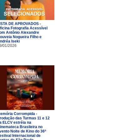
ISTA DE APROVADOS -
ficina Fotografia Acessível
om Antônio Alexandre
ouveia Nogueira Filho e
ndréa Iseki
9/01/2026
emória Corrompida -
rodução das Turmas 11 e 12
a ELCV estréia na
inemateca Brasileira no
vento Noite de Kino do 36º
estival Internacional de
urtas de São Paulo