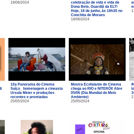
18/06/2024
celebração de vida e vida de
a
Dona Bete, Guardiã da ELT!
e
Hoje, 18 de junho, às 18h30 no
1
Conchita de Moraes
18/06/2024
10a Panorama do Cinema
Mostra Ecofalante de Cinema
I
i
Suíço_ homenagem a cineasta
chega ao RIO e NITERÓI! Abre
l
Ursula Meier e produções
05/06 (Dia Mundial do Meio
1
recentes e premiadas
Ambiente)
2
25/05/2024
25/05/2024