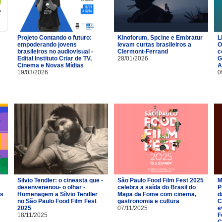
Projeto Contando o futuro:
Kinoforum, Spcine e Embratur
L
empoderando jovens
levam curtas brasileiros a
O
brasileiros no audiovisual -
Clermont-Ferrand
c
Edital Instituto Criar de TV,
28/01/2026
G
Cinema e Novas Mídias
A
19/03/2026
0
Silvio Tendler: o cineasta que -
São Paulo Food Film Fest 2025
M
desenvenenou- o olhar -
celebra a saída do Brasil do
P
es
Homenagem a Sílvio Tendler
Mapa da Fome com cinema,
d
no São Paulo Food Film Fest
gastronomia e cultura
C
2025
07/11/2025
e
18/11/2025
F
C