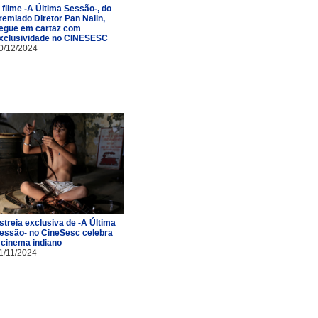
 filme -A Última Sessão-, do
remiado Diretor Pan Nalin,
egue em cartaz com
xclusividade no CINESESC
0/12/2024
streia exclusiva de -A Última
essão- no CineSesc celebra
 cinema indiano
1/11/2024