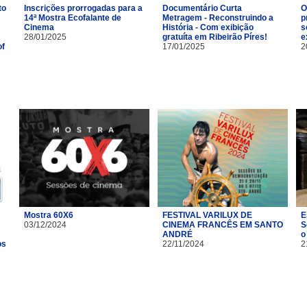
to
Inscrições prorrogadas para a
Documentário Curta
O
14ª Mostra Ecofalante de
Metragem - Reconstruindo a
p
Cinema
História - Com exibição
s
28/01/2025
gratuíta em Ribeirão Píres!
e
of
17/01/2025
2
Mostra 60X6
FESTIVAL VARILUX DE
E
03/12/2024
CINEMA FRANCÊS EM SANTO
S
ANDRÉ
o
os
22/11/2024
2