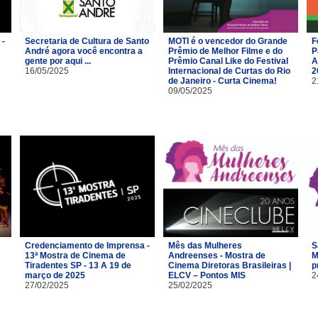
 -
Secretaria de Cultura de Santo
MOTI é o vencedor do Grande
F
André agora você encontra a
Prêmio de Melhor Filme e do
P
gente por aqui ...
Prêmio Canal Like do Festival
A
16/05/2025
Internacional de Curtas do Rio
2
de Janeiro - Curta Cinema!
2
09/05/2025
Credenciamento de Imprensa -
Mês das Mulheres
S
13ª Mostra de Cinema de
Andreenses - Mostra de
M
Tiradentes SP - 13 A 19 de
Cinema Diretoras Brasileiras |
p
março de 2025
ELCV – Pontos MIS
2
27/02/2025
25/02/2025