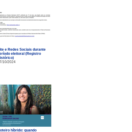
ite e Redes Sociais durante
eríodo eleitoral (Registro
istórico)
7/10/2024
oteiro híbrido: quando