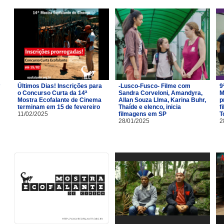
Últimos Dias! Inscrições para
-Lusco-Fusco- Filme com
9
o Concurso Curta da 14ª
Sandra Corveloni, Amandyra,
M
Mostra Ecofalante de Cinema
Allan Souza LIma, Karina Buhr,
p
terminam em 15 de fevereiro
Thaíde e elenco, inicia
f
11/02/2025
filmagens em SP
T
28/01/2025
2