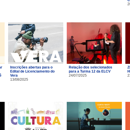
2
ar
Inscrições abertas para o
Relação dos selecionados
Z
Edital de Licenciamento do
para a Turma 12 da ELCV
H
ê
Vera
24/07/2025
2
13/08/2025