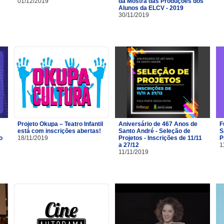
01/12/2019
da Mostra das Produções dos
Alunos da ELCV - 2019
30/11/2019
Projeto Okupa – Teatro Infantil
Aniversário de 467 Anos de
F
está com inscrições abertas!
Santo André - Seleção de
S
o
18/11/2019
Projetos - Inscrições de 11/11
P
a 27/12
1
11/11/2019