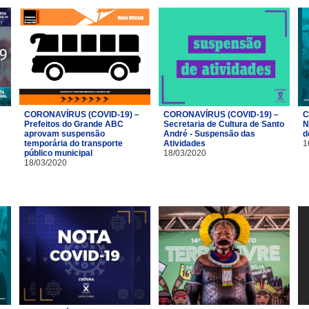
CORONAVÍRUS (COVID-19) –
CORONAVÍRUS (COVID-19) –
C
Prefeitos do Grande ABC
Secretaria de Cultura de Santo
N
aprovam suspensão
André - Suspensão das
d
temporária do transporte
Atividades
1
público municipal
18/03/2020
18/03/2020