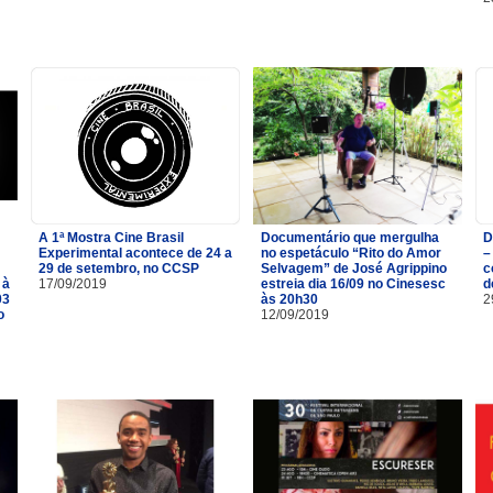
A 1ª Mostra Cine Brasil
Documentário que mergulha
D
Experimental acontece de 24 a
no espetáculo “Rito do Amor
–
29 de setembro, no CCSP
Selvagem” de José Agrippino
c
 à
17/09/2019
estreia dia 16/09 no Cinesesc
d
03
às 20h30
2
o
12/09/2019