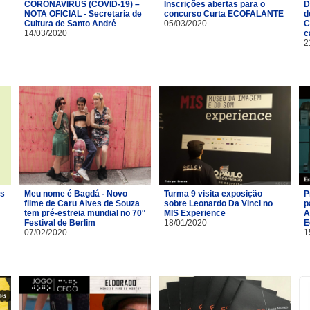
CORONAVÍRUS (COVID-19) –
Inscrições abertas para o
D
NOTA OFICIAL - Secretaria de
concurso Curta ECOFALANTE
d
Cultura de Santo André
05/03/2020
C
14/03/2020
c
2
os
Meu nome é Bagdá - Novo
Turma 9 visita exposição
P
filme de Caru Alves de Souza
sobre Leonardo Da Vinci no
p
tem pré-estreia mundial no 70°
MIS Experience
A
Festival de Berlim
18/01/2020
E
07/02/2020
1