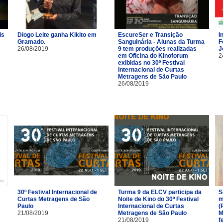
is
Diogo Leite ganha Kikito em
EscureSer e Transição
I
Gramado.
Sanguinária - Alunas da Turma
F
26/08/2019
9 tem produções realizadas
J
em Oficina do Kinoforum
2
exibidas no 30º Festival
internacional de Curtas
Metragens de São Paulo
26/08/2019
30º Festival Internacional de
Turma 9 da ELCV participa da
S
Curtas Metragens de São
Noite de Kino do 30º Festival
m
Paulo
Internacional de Curtas
(
21/08/2019
Metragens de São Paulo
M
21/08/2019
f