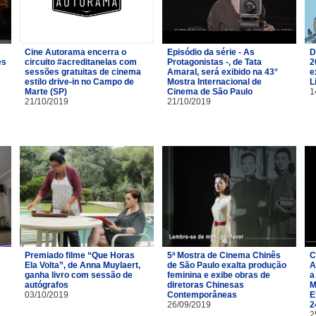
Cine Autorama encerra o
Episódio da série - As
D
es
circuito #acreditanelas com
Protagonistas -, de Tata
2
sessões gratuitas de cinema
Amaral, será exibido na 43°
e
estilo drive-in no Campo de
Mostra Internacional de
L
Marte (SP)
Cinema de São Paulo
1
21/10/2019
21/10/2019
Premiado filme “Que Horas
5ª Mostra de Cinema Chinês
C
Ela Volta”, de Anna Muylaert,
de São Paulo exalta produção
A
ganha livro com sessão de
feminina e exibe obras de
a
autógrafos
diretoras Chinesas
M
03/10/2019
Contemporâneas
E
26/09/2019
2
2