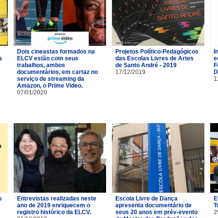
Dois cineastas formados na
Projetos Político-Pedagógicos
I
a
ELCV estão com seus
das Escolas Livres de Artes
e
trabalhos, ambos
de Santo André - 2019
F
documentários, em cartaz no
17/12/2019
D
serviço de streaming da
1
Amazon, o Prime Video.
07/01/2020
s
Entrevistas realizadas neste
Escola Livre de Dança
E
ano de 2019 enriquecem o
apresenta documentário de
T
registro histórico da ELCV.
seus 20 anos em prév-evento
2