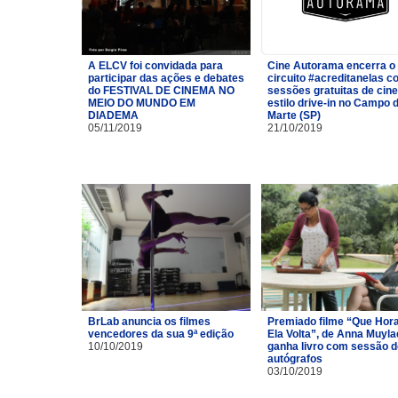
A ELCV foi convidada para
Cine Autorama encerra o
participar das ações e debates
circuito #acreditanelas 
do FESTIVAL DE CINEMA NO
sessões gratuitas de cin
MEIO DO MUNDO EM
estilo drive-in no Campo 
DIADEMA
Marte (SP)
05/11/2019
21/10/2019
BrLab anuncia os filmes
Premiado filme “Que Hor
vencedores da sua 9ª edição
Ela Volta”, de Anna Muyla
10/10/2019
ganha livro com sessão d
autógrafos
03/10/2019