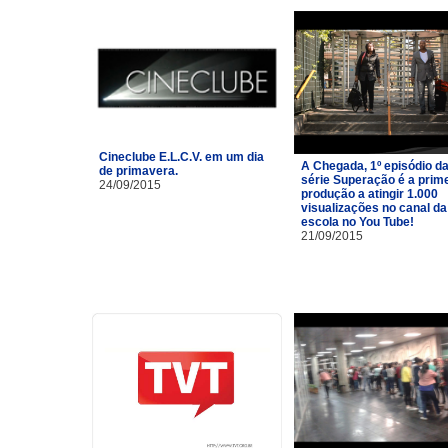
Cineclube E.L.C.V. em um dia
A Chegada, 1º episódio d
de primavera.
série Superação é a prim
24/09/2015
produção a atingir 1.000
visualizações no canal da
escola no You Tube!
21/09/2015