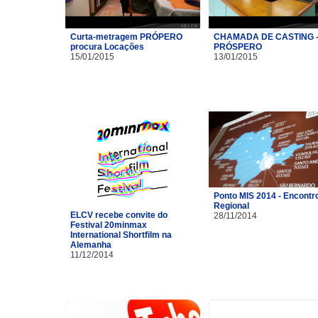
Curta-metragem PRÓPERO
CHAMADA DE CASTING 
procura Locações
PRÓSPERO
15/01/2015
13/01/2015
Ponto MIS 2014 - Encontr
Regional
ELCV recebe convite do
28/11/2014
Festival 20minmax
International Shortfilm na
Alemanha
11/12/2014