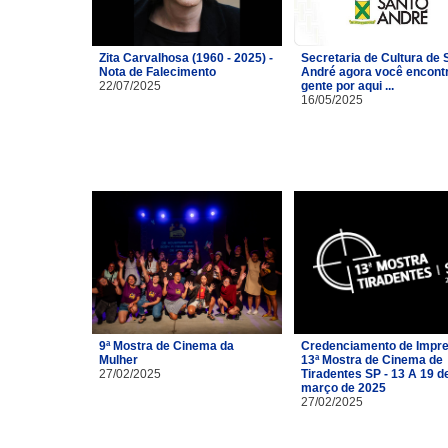
Zita Carvalhosa (1960 - 2025) -
Secretaria de Cultura de 
Nota de Falecimento
André agora você encont
22/07/2025
gente por aqui ...
16/05/2025
9ª Mostra de Cinema da
Credenciamento de Impre
Mulher
13ª Mostra de Cinema de
27/02/2025
Tiradentes SP - 13 A 19 d
março de 2025
27/02/2025