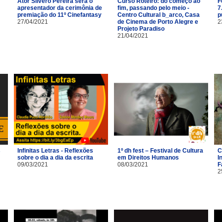
Ator Silvero Pereira será o
Curso Roteiro: do começo ao
F
apresentador da cerimônia de
fim, passando pelo meio -
7
premiação do 11º Cinefantasy
Centro Cultural b_arco, Casa
p
27/04/2021
de Cinema de Porto Alegre e
2
Projeto Paradiso
21/04/2021
s
Infinitas Letras - Reflexões
1º dh fest – Festival de Cultura
C
sobre o dia a dia da escrita
em Direitos Humanos
I
09/03/2021
08/03/2021
F
2