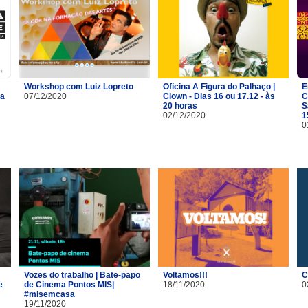
Workshop com Luiz Lopreto
Oficina A Figura do Palhaço |
E
na
07/12/2020
Clown - Dias 16 ou 17.12 - às
C
20 horas
S
02/12/2020
1
0
Vozes do trabalho | Bate-papo
Voltamos!!!
C
e
de Cinema Pontos MIS|
18/11/2020
0
#misemcasa
19/11/2020