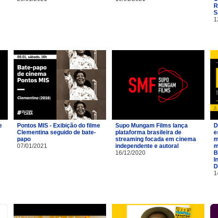
R
S
1
e
Pontos MIS - Exibição do filme
Supo Mungam Films lança
D
Clementina seguido de bate-
plataforma brasileira de
e
papo
streaming focada em cinema
m
07/01/2021
independente e autoral
m
16/12/2020
B
I
D
1