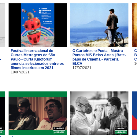
Festival Internacional de
O Carteiro e o Poeta - Mostra
C
Curtas Metragens de São
Pontos MIS Belas Artes | Bate-
B
-
Paulo - Curta Kinoforum
papo de Cinema - Parceria
C
anuncia selecionados entre os
ELCV
1
filmes inscritos em 2021
17/07/2021
19/07/2021