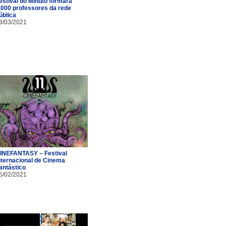
estival do Minuto formará
.000 professores da rede
ública
3/03/2021
INEFANTASY – Festival
nternacional de Cinema
antástico
5/02/2021