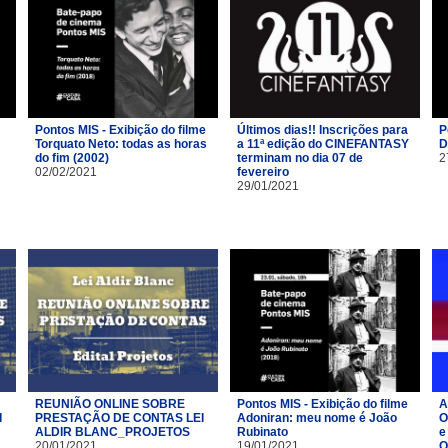
Pontos MIS - Exibição do filme
Últimos dias!! Inscrições para
P
Torquato Neto: todas as horas
a 11ª edição do CINEFANTASY
D
do fim (2002)
terminam no dia 07 de
2
02/02/2021
fevereiro
29/01/2021
REUNIÃO ONLINE SOBRE
Pontos MIS - Exibição do filme
A
I
PRESTAÇÃO DE CONTAS LEI
Adoniran: meu nome é João
O
ALDIR BLANC_PROJETOS
Rubinato
e
20/01/2021
19/01/2021
O