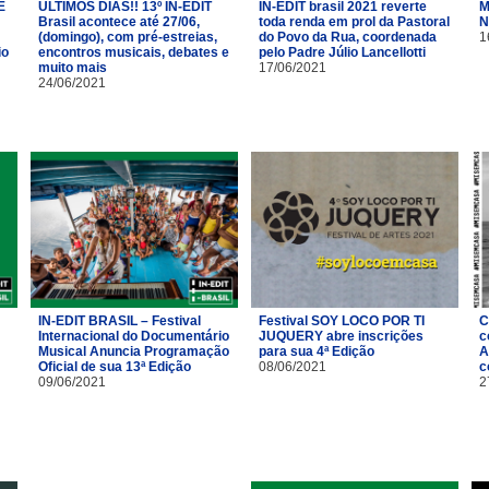
É
ÚLTIMOS DIAS!! 13º IN-EDIT
IN-EDIT brasil 2021 reverte
M
Brasil acontece até 27/06,
toda renda em prol da Pastoral
N
(domingo), com pré-estreias,
do Povo da Rua, coordenada
1
io
encontros musicais, debates e
pelo Padre Júlio Lancellotti
muito mais
17/06/2021
24/06/2021
IN-EDIT BRASIL – Festival
Festival SOY LOCO POR TI
C
Internacional do Documentário
JUQUERY abre inscrições
c
Musical Anuncia Programação
para sua 4ª Edição
A
Oficial de sua 13ª Edição
08/06/2021
c
09/06/2021
2