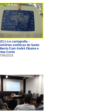
 (C) i n e cartografia –
emórias estéticas do Santo
lberto Com André Okuma e
hina Curtis
7/06/2018