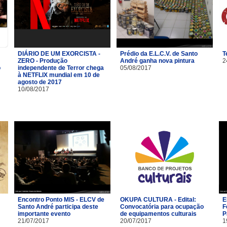
DIÁRIO DE UM EXORCISTA -
Prédio da E.L.C.V. de Santo
T
ZERO - Produção
André ganha nova pintura
2
o
independente de Terror chega
05/08/2017
à NETFLIX mundial em 10 de
agosto de 2017
10/08/2017
Encontro Ponto MIS - ELCV de
OKUPA CULTURA - Edital:
E
Santo André participa deste
Convocatória para ocupação
F
importante evento
de equipamentos culturais
P
21/07/2017
20/07/2017
1