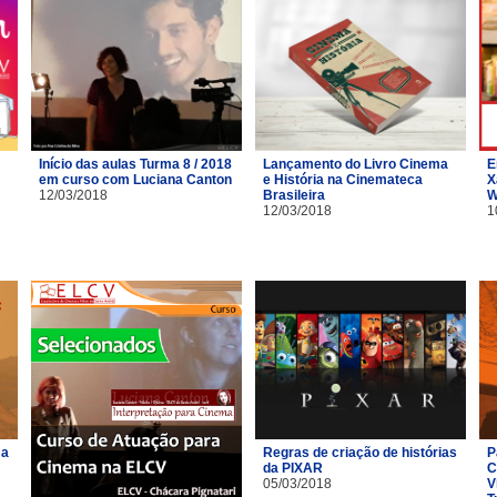
Início das aulas Turma 8 / 2018
Lançamento do Livro Cinema
E
em curso com Luciana Canton
e História na Cinemateca
X
12/03/2018
Brasileira
W
12/03/2018
1
ma
Regras de criação de histórias
P
da PIXAR
C
05/03/2018
V