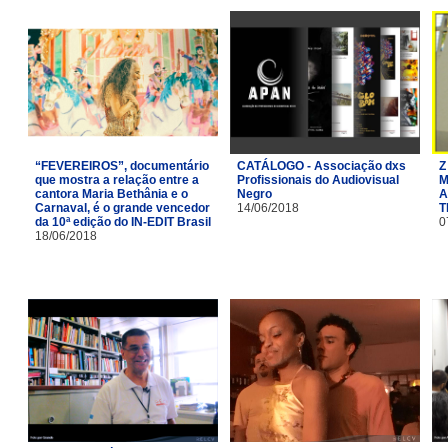
“FEVEREIROS”, documentário
CATÁLOGO - Associação dxs
Z
que mostra a relação entre a
Profissionais do Audiovisual
M
cantora Maria Bethânia e o
Negro
A
Carnaval, é o grande vencedor
14/06/2018
T
da 10ª edição do IN-EDIT Brasil
0
18/06/2018