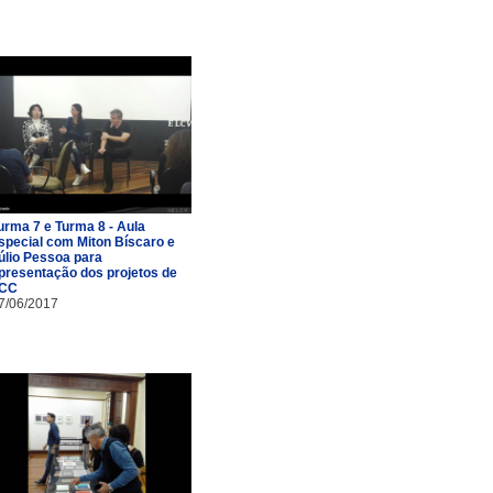
urma 7 e Turma 8 - Aula
special com Miton Bíscaro e
úlio Pessoa para
presentação dos projetos de
CC
7/06/2017