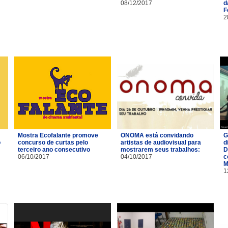
08/12/2017
d
F
2
Mostra Ecofalante promove
ONOMA está convidando
G
o
concurso de curtas pelo
artistas de audiovisual para
d
terceiro ano consecutivo
mostrarem seus trabalhos:
D
06/10/2017
04/10/2017
c
M
1