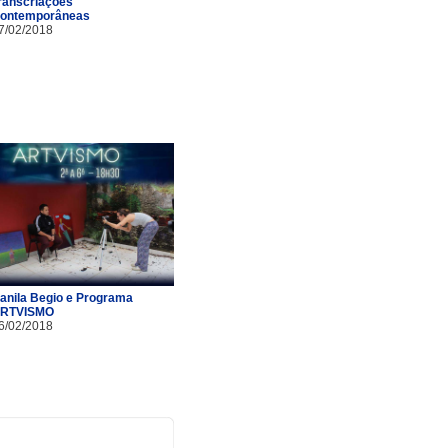
ranscriações
ontemporâneas
7/02/2018
anila Begio e Programa
RTVISMO
6/02/2018