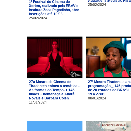
Aguarde!!! (Registro Hist
1º Festival de Cinema de
25/02/2024
Xerém, realizado pela EBAV e
Instituto Zeca Pagodinho, abre
inscrições até 10/03
25/02/2024
27a Mostra de Cinema de
27ª Mostra Tiradentes an
Tiradentes enfoca a temática -
programação _ 145 prod
As formas do Tempo- + 145
de 20 estados do BRASIL
filmes + homenageia André
19 a 27/01
Novais e Barbara Colen
08/01/2024
11/01/2024