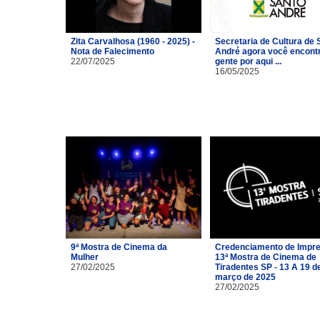
Zita Carvalhosa (1960 - 2025) -
Secretaria de Cultura de 
Nota de Falecimento
André agora você encont
22/07/2025
gente por aqui ...
16/05/2025
9ª Mostra de Cinema da
Credenciamento de Impre
Mulher
13ª Mostra de Cinema de
27/02/2025
Tiradentes SP - 13 A 19 d
março de 2025
27/02/2025