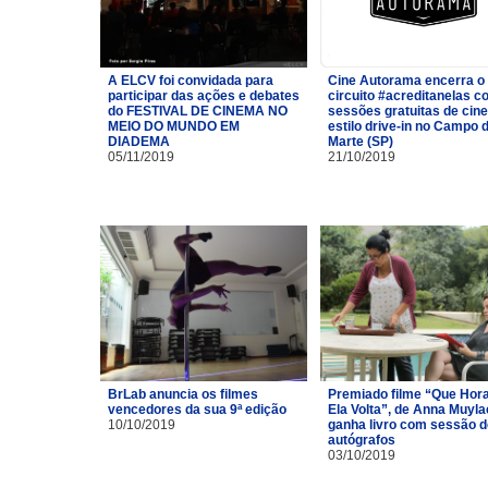
A ELCV foi convidada para
Cine Autorama encerra o
participar das ações e debates
circuito #acreditanelas 
do FESTIVAL DE CINEMA NO
sessões gratuitas de cin
MEIO DO MUNDO EM
estilo drive-in no Campo 
DIADEMA
Marte (SP)
05/11/2019
21/10/2019
BrLab anuncia os filmes
Premiado filme “Que Hor
vencedores da sua 9ª edição
Ela Volta”, de Anna Muyla
10/10/2019
ganha livro com sessão d
autógrafos
03/10/2019