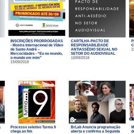
INSCRIÇÕES PRORROGADAS
CARTILHA-PACTO DE
P
- Mostra Internacional de Vídeo
RESPONSABILIDADE
C
de Santo André –
ANTIASSÉDIO SEXUAL NO
2
Mercocidades - “Eu no mundo,
SETOR DO AUDIOVISUAL
o mundo em mim”
10/09/2018
15/09/2018
a
Processo seletivo Turma 9
BrLab Anuncia programação
M
chega ao fim
aberta e confirma a Segunda
d