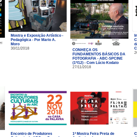
Mostra e Exposição Artístico -
I
Pedagógica - Por Mario A.
C
Moro
d
30/11/2018
C
CONHEÇA OS
2
FUNDAMENTOS BÁSICOS DA
FOTOGRAFIA - ABC-SPCINE
(1º/12) - Com Lúcio Kodato
27/11/2018
Encontro de Produtores
1ª Mostra Feira Preta de
C