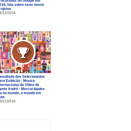
rocuradas no Google em
018, fala sobre seus novos
rojetos
8/12/2018
esultado dos Selecionados
ara Exibição - Mostra
nternacional de Vídeo de
anto André - Mercocidades
u no mundo, o mundo em
im
3/12/2018