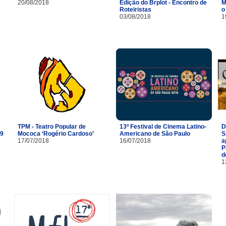
20/08/2018
Edição do Brplot - Encontro de
M
Roteiristas
o
03/08/2018
1
TPM - Teatro Popular de
13º Festival de Cinema Latino-
D
29
Mococa ‘Rogério Cardoso’
Americano de São Paulo
S
17/07/2018
16/07/2018
a
P
d
1