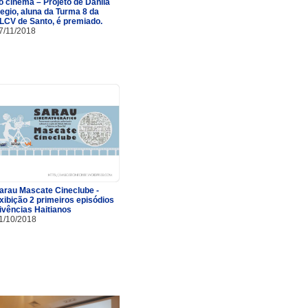
o cinema – Projeto de Danila
egio, aluna da Turma 8 da
LCV de Santo, é premiado.
7/11/2018
arau Mascate Cineclube -
xibição 2 primeiros episódios
ivências Haitianos
1/10/2018