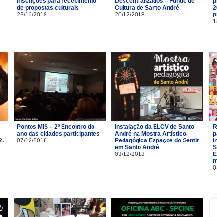
Inscrições para recebimento
Descentralizados – Fundo de
p
de propostas culturais
Cultura de Santo André
2
23/12/2018
20/12/2018
p
1
Pontos MIS – 2º Encontro do
Instalação da ELCV de Santo
R
ano das cidades participantes
André na Mostra Artístico-
p
R.
07/12/2018
Pedagógica Espaços do Sentir
I
em Santo André
S
03/12/2018
E
m
0