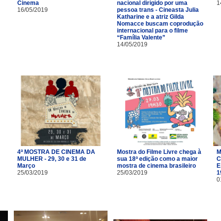
Cinema
nacional dirigido por uma
1
16/05/2019
pessoa trans - Cineasta Julia
Katharine e a atriz Gilda
Nomacce buscam coprodução
internacional para o filme
“Família Valente”
14/05/2019
4ª MOSTRA DE CINEMA DA
Mostra do Filme Livre chega à
M
MULHER - 29, 30 e 31 de
sua 18ª edição como a maior
C
Março
mostra de cinema brasileiro
E
25/03/2019
25/03/2019
1
0