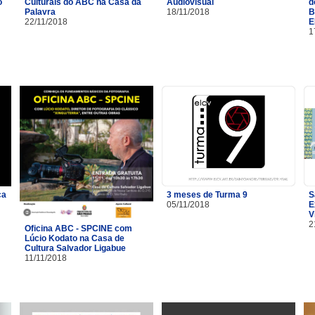
o
Culturais do ABC na Casa da
Audiovisual
d
Palavra
18/11/2018
B
22/11/2018
E
1
ça
3 meses de Turma 9
S
05/11/2018
E
V
2
Oficina ABC - SPCINE com
Lúcio Kodato na Casa de
Cultura Salvador Ligabue
11/11/2018