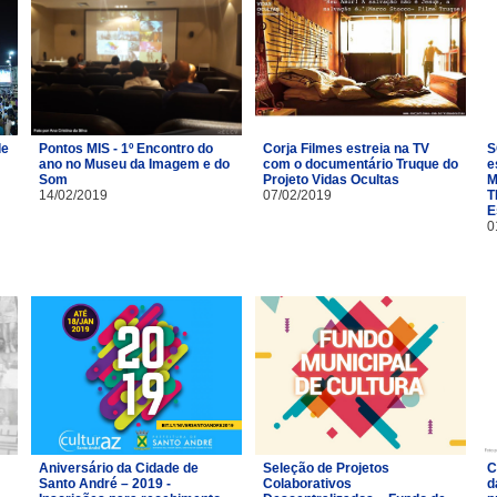
de
Pontos MIS - 1º Encontro do
Corja Filmes estreia na TV
S
ano no Museu da Imagem e do
com o documentário Truque do
e
Som
Projeto Vidas Ocultas
M
14/02/2019
07/02/2019
T
E
0
Aniversário da Cidade de
Seleção de Projetos
C
Santo André – 2019 -
Colaborativos
d