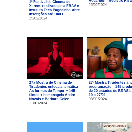
Aguarde!!! (Registro Hist
1º Festival de Cinema de
25/02/2024
Xerém, realizado pela EBAV e
Instituto Zeca Pagodinho, abre
inscrições até 10/03
25/02/2024
27a Mostra de Cinema de
27ª Mostra Tiradentes an
Tiradentes enfoca a temática -
programação _ 145 prod
As formas do Tempo- + 145
de 20 estados do BRASIL
filmes + homenageia André
19 a 27/01
Novais e Barbara Colen
08/01/2024
11/01/2024