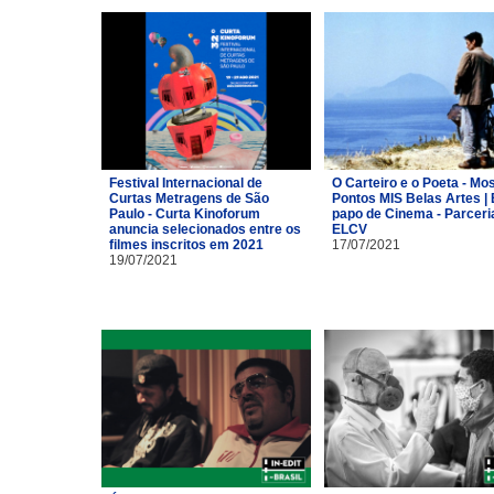
Festival Internacional de
O Carteiro e o Poeta - Mo
Curtas Metragens de São
Pontos MIS Belas Artes | 
Paulo - Curta Kinoforum
papo de Cinema - Parceri
anuncia selecionados entre os
ELCV
filmes inscritos em 2021
17/07/2021
19/07/2021