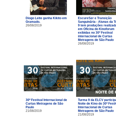
Diogo Leite ganha Kikito em
EscureSer e Transição
Gramado.
Sanguinária - Alunas da 
26/08/2019
9 tem produções realizad
em Oficina do Kinoforum
exibidas no 30º Festival
internacional de Curtas
Metragens de São Paulo
26/08/2019
30º Festival Internacional de
Turma 9 da ELCV particip
Curtas Metragens de São
Noite de Kino do 30º Festi
Paulo
Internacional de Curtas
21/08/2019
Metragens de São Paulo
21/08/2019