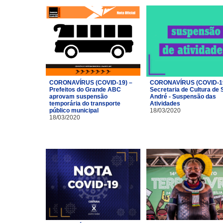
CORONAVÍRUS (COVID-19) –
CORONAVÍRUS (COVID-19
Prefeitos do Grande ABC
Secretaria de Cultura de 
aprovam suspensão
André - Suspensão das
temporária do transporte
Atividades
público municipal
18/03/2020
18/03/2020