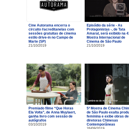
Cine Autorama encerra o
Episódio da série - As
circuito #acreditanelas com
Protagonistas -, de Tata
sessões gratuitas de cinema
Amaral, será exibido na 4
estilo drive-in no Campo de
Mostra Internacional de
Marte (SP)
Cinema de São Paulo
21/10/2019
21/10/2019
Premiado filme “Que Horas
5ª Mostra de Cinema Chi
Ela Volta”, de Anna Muylaert,
de São Paulo exalta prod
ganha livro com sessão de
feminina e exibe obras de
autógrafos
diretoras Chinesas
03/10/2019
Contemporâneas
26/09/2019