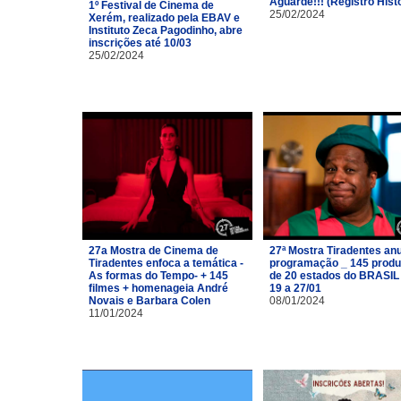
Aguarde!!! (Registro Hist
1º Festival de Cinema de
25/02/2024
Xerém, realizado pela EBAV e
Instituto Zeca Pagodinho, abre
inscrições até 10/03
25/02/2024
27a Mostra de Cinema de
27ª Mostra Tiradentes an
Tiradentes enfoca a temática -
programação _ 145 prod
As formas do Tempo- + 145
de 20 estados do BRASIL
filmes + homenageia André
19 a 27/01
Novais e Barbara Colen
08/01/2024
11/01/2024