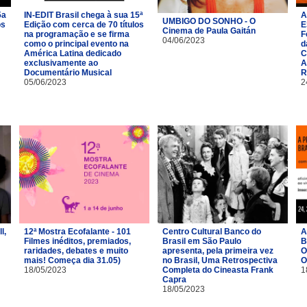
5a
IN-EDIT Brasil chega à sua 15ª
A
UMBIGO DO SONHO - O
os
Edição com cerca de 70 títulos
E
Cinema de Paula Gaitán
na programação e se firma
F
04/06/2023
como o principal evento na
d
América Latina dedicado
C
exclusivamente ao
A
Documentário Musical
R
05/06/2023
2
l,
12ª Mostra Ecofalante - 101
Centro Cultural Banco do
A
Filmes inéditos, premiados,
Brasil em São Paulo
B
raridades, debates e muito
apresenta, pela primeira vez
O
mais! Começa dia 31.05)
no Brasil, Uma Retrospectiva
O
18/05/2023
Completa do Cineasta Frank
1
Capra
18/05/2023