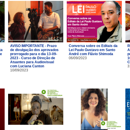
AVISO IMPORTANTE - Prazo
Conversa sobre os Editais da
R
ta
de divulgação dos aprovados
Lei Paulo Gustavo em Santo
A
de
prorrogado para o dia 13-09-
André com Flávio Shimoda
p
2023 - Curso de Direção de
06/09/2023
1
Atuantes para Audiovisual
C
com Luciana Canton
3
10/09/2023