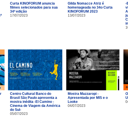
Curta KINOFORUM anuncia
Gilda Nomacce Atriz é
-
filmes selecionados para sua
homenageada no 34o Curta
v
34ª edição
KINOFORUM 2023
A
4º
17/07/2023
13/07/2023
j
C
i
1
r
Centro Cultural Banco do
Mostra Mazzaropi -
O
Brasil São Paulo apresenta a
Apresentada por MIS e o
U
m
mostra inédita -El Camino -
Looke
0
Cinema de Viagem da América
04/07/2023
do Sul-
05/07/2023