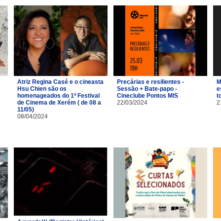
Atriz Regina Casé e o cineasta
Precárias e resilientes -
M
Hsu Chien são os
Sessão + Bate-papo -
e
homenageados do 1º Festival
Cineclube Pontos MIS
t
de Cinema de Xerém ( de 08 a
22/03/2024
2
11/05)
08/04/2024