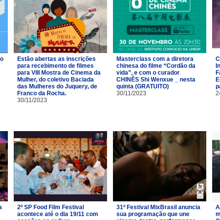
ro
Estão abertas as inscrições
Masterclass com a diretora
C
para recebimento de filmes
chinesa do filme “Cordão da
I
para VIII Mostra de Cinema da
vida”, e com o curador
F
Mulher, do coletivo Baciada
CHINÊS Shi Wenxue _ nesta
E
das Mulheres do Juquery, de
quinta (GRATUITO)
p
Franco da Rocha.
30/11/2023
2
30/11/2023
a
2º SP Food Film Festival
31º Festival MixBrasil anuncia
A
acontece até o dia 19/11 com
sua programação que une
m