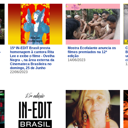
15º IN-EDIT Brasil presta
Mostra Ecofalante anuncia os
C
-
homenagem à cantora Rita
filmes premiados na 12ª
B
Lee e exibe o filme - Ovelha
edição
u
Negra -, na área externa da
14/06/2023
c
Cinemateca Brasileira no
1
domingo, 25 de Junho
22/06/2023