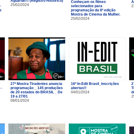
Aguarde!!! (Registro Histórico)
Conheçam os filmes
A
25/02/2024
e
selecionados para
2
e
programação da 8ª edição
Mostra de Cinema da Mulher.
25/02/2024
27ª Mostra Tiradentes anuncia
16º In-Edit Brasil_inscrições
2
 -
programação _ 145 produções
abertas!!
T
de 20 estados do BRASIL _ De
04/01/2024
d
19 a 27/01
2
08/01/2024