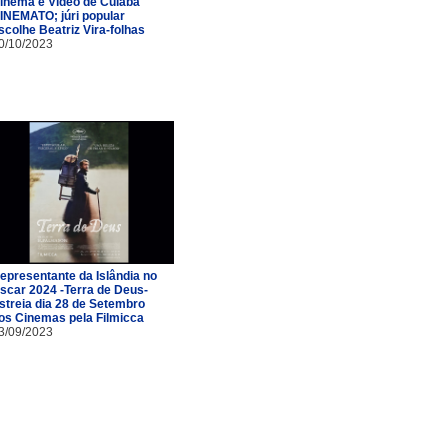
inema e Vídeo de Cuiabá
INEMATO; júri popular
scolhe Beatriz Vira-folhas
0/10/2023
epresentante da Islândia no
scar 2024 -Terra de Deus-
streia dia 28 de Setembro
os Cinemas pela Filmicca
3/09/2023