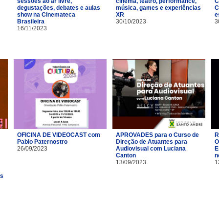
sessões ao ar livre,
cinema, teatro, performance,
C
degustações, debates e aulas
música, games e experiências
C
show na Cinemateca
XR
e
Brasileira
30/10/2023
3
16/11/2023
OFICINA DE VIDEOCAST com
APROVADES para o Curso de
R
Pablo Paternostro
Direção de Atuantes para
O
26/09/2023
Audiovisual com Luciana
E
Canton
n
13/09/2023
1
es