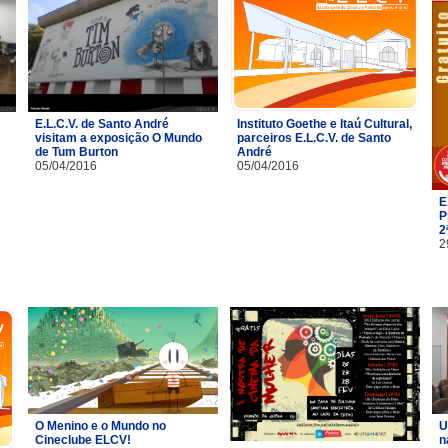
E.L.C.V. de Santo André
Instituto Goethe e Itaú Cultural,
visitam a exposição O Mundo
parceiros E.L.C.V. de Santo
de Tum Burton
André
05/04/2016
05/04/2016
E
P
2
2
O Menino e o Mundo no
U
Cineclube ELCV!
n