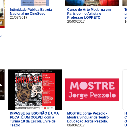
Intimidade Pública Estréia
Curso de Arte Moderna em
T
Nacional no CineSesc
Paris com o Artista e
p
21/03/2017
Professor LOPRETO!
s
20/03/2017
1
o
IMPASSE ou ISSO NÃO É UMA
MOSTRE Jorge Pezzolo -
H
PEÇA, É UM GOLPE! com a
Mostra Singular de Teatro
C
Turma 18 da Escola Livre de
Educação Jorge Pezzolo.
G
Teatro​
08/03/2017
U