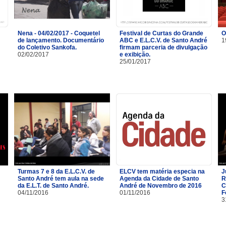
Nena - 04/02/2017 - Coquetel
Festival de Curtas do Grande
O
de lançamento. Documentário
ABC e E.L.C.V. de Santo André
1
do Coletivo Sankofa.
firmam parceria de divulgação
02/02/2017
e exibição.
25/01/2017
Turmas 7 e 8 da E.L.C.V. de
ELCV tem matéria especia na
J
Santo André tem aula na sede
Agenda da Cidade de Santo
R
da E.L.T. de Santo André.
André de Novembro de 2016
C
04/11/2016
01/11/2016
F
3