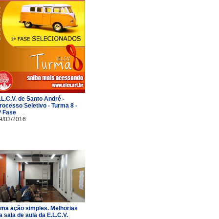
.L.C.V. de Santo André -
rocesso Seletivo - Turma 8 -
ª Fase
9/03/2016
ma ação simples. Melhorias
a sala de aula da E.L.C.V.