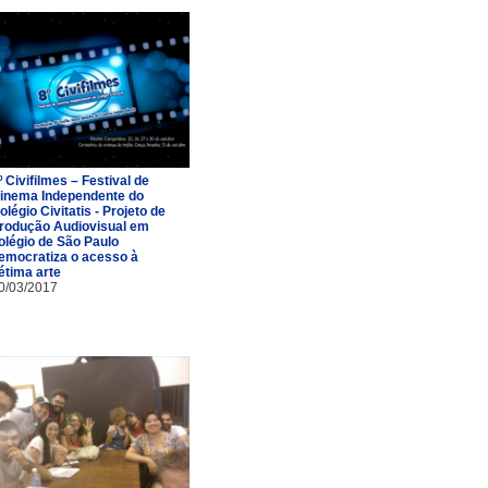
º Civifilmes – Festival de
inema Independente do
olégio Civitatis - Projeto de
rodução Audiovisual em
olégio de São Paulo
emocratiza o acesso à
étima arte
0/03/2017