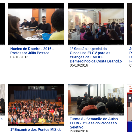
Núcleo de Roteiro - 2016 -
1ª Sessão especial do
J
-
Professor Júlio Pessoa
Cineclube ELCV para as
R
07/10/2016
crianças da EMEIEF
C
Demercindo da Costa Brandão
F
05/10/2016
0
as
Turma 8 - Semanão de Aulas
ELCV - 3ª Fase do Processo
Seletivo!
1º Encontro dos Pontos MIS de
24/06/2016