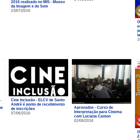
2016 realizado no MIS - Museu
da Imagem e do Som
23/07/2016
O
e
p
l
1
Cine Inclusão - ELCV de Santo
André é ponto de recebimento
pa
Aprovados - Curso de
de inscrições
Interpretação para Cinema
07/06/2016
com Luciana Canton
02/06/2016
O
2