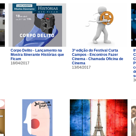
Corpo Delito - Lançamento na
3ª edição do Festival Curta
8
Mostra Itinerante Histórias que
Campos - Encontros Fazer
C
Ficam
Cinema - Chamada Oficina de
C
18/04/2017
Cinema
P
13/04/2017
c
d
s
3