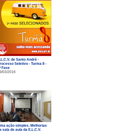
.L.C.V. de Santo André -
rocesso Seletivo - Turma 8 -
ª Fase
9/03/2016
ma ação simples. Melhorias
a sala de aula da E.L.C.V.