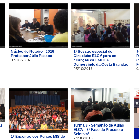
Núcleo de Roteiro - 2016 -
1ª Sessão especial do
J
-
Professor Júlio Pessoa
Cineclube ELCV para as
R
07/10/2016
crianças da EMEIEF
C
Demercindo da Costa Brandão
F
05/10/2016
0
as
Turma 8 - Semanão de Aulas
ELCV - 3ª Fase do Processo
Seletivo!
1º Encontro dos Pontos MIS de
24/06/2016