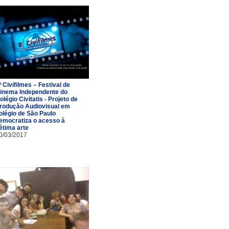
º Civifilmes – Festival de
inema Independente do
olégio Civitatis - Projeto de
rodução Audiovisual em
olégio de São Paulo
emocratiza o acesso à
étima arte
0/03/2017