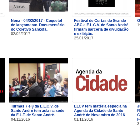
Nena - 04/02/2017 - Coquetel
Festival de Curtas do Grande
O
de lançamento. Documentário
ABC e E.L.C.V. de Santo André
1
do Coletivo Sankofa.
firmam parceria de divulgação
02/02/2017
e exibição.
25/01/2017
Turmas 7 e 8 da E.L.C.V. de
ELCV tem matéria especia na
J
Santo André tem aula na sede
Agenda da Cidade de Santo
R
da E.L.T. de Santo André.
André de Novembro de 2016
C
04/11/2016
01/11/2016
F
3