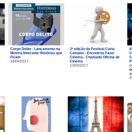
Corpo Delito - Lançamento na
3ª edição do Festival Curta
8
Mostra Itinerante Histórias que
Campos - Encontros Fazer
C
Ficam
Cinema - Chamada Oficina de
C
18/04/2017
Cinema
P
13/04/2017
c
d
s
3