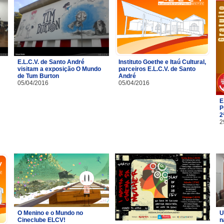
E.L.C.V. de Santo André
Instituto Goethe e Itaú Cultural,
visitam a exposição O Mundo
parceiros E.L.C.V. de Santo
de Tum Burton
André
05/04/2016
05/04/2016
E
P
2
2
O Menino e o Mundo no
U
Cineclube ELCV!
n