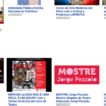
Intimidade Pública Estréia
Curso de Arte Moderna em
T
Nacional no CineSesc
Paris com o Artista e
p
21/03/2017
Professor LOPRETO!
s
20/03/2017
1
o
IMPASSE ou ISSO NÃO É UMA
MOSTRE Jorge Pezzolo -
H
PEÇA, É UM GOLPE! com a
Mostra Singular de Teatro
C
Turma 18 da Escola Livre de
Educação Jorge Pezzolo.
G
Teatro​
08/03/2017
U