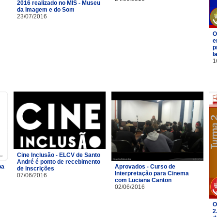
2016 realizado no MIS - Museu
da Imagem e do Som
23/07/2016
O
e
p
l
1
Cine Inclusão - ELCV de Santo
André é ponto de recebimento
pa
Aprovados - Curso de
de inscrições
Interpretação para Cinema
07/06/2016
com Luciana Canton
02/06/2016
O
2