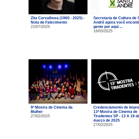
Zita Carvalhosa (1960 - 2025) -
Secretaria de Cultura de 
Nota de Falecimento
André agora você encont
22/07/2025
gente por aqui ...
16/05/2025
9ª Mostra de Cinema da
Credenciamento de Impre
Mulher
13ª Mostra de Cinema de
27/02/2025
Tiradentes SP - 13 A 19 d
março de 2025
27/02/2025