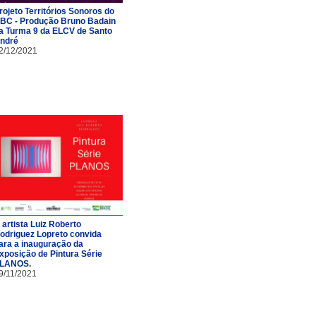
rojeto Territórios Sonoros do
BC - Produção Bruno Badain
a Turma 9 da ELCV de Santo
ndré
2/12/2021
 artista Luiz Roberto
odriguez Lopreto convida
ara a inauguração da
xposição de Pintura Série
LANOS.
9/11/2021