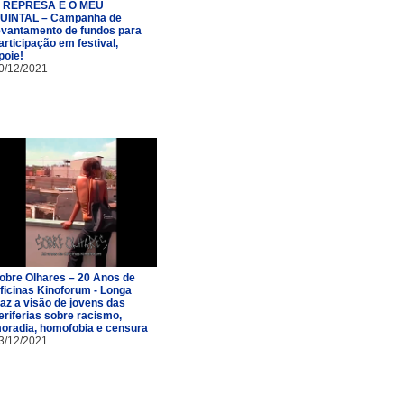
 REPRESA É O MEU
UINTAL – Campanha de
evantamento de fundos para
articipação em festival,
poie!
0/12/2021
obre Olhares – 20 Anos de
ficinas Kinoforum - Longa
raz a visão de jovens das
eriferias sobre racismo,
oradia, homofobia e censura
3/12/2021