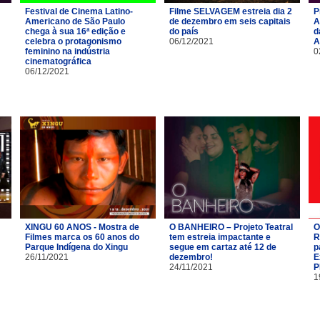
Festival de Cinema Latino-
Filme SELVAGEM estreia dia 2
P
Americano de São Paulo
de dezembro em seis capitais
A
chega à sua 16ª edição e
do país
d
celebra o protagonismo
06/12/2021
A
feminino na indústria
0
cinematográfica
06/12/2021
XINGU 60 ANOS - Mostra de
O BANHEIRO – Projeto Teatral
O
Filmes marca os 60 anos do
tem estreia impactante e
R
Parque Indígena do Xingu
segue em cartaz até 12 de
p
26/11/2021
dezembro!
E
24/11/2021
P
1