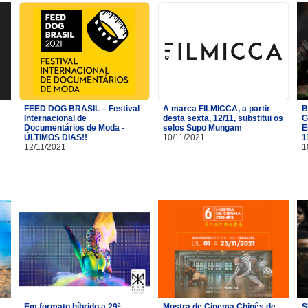
FEED DOG BRASIL – Festival
A marca FILMICCA, a partir
B
Internacional de
desta sexta, 12/11, substitui os
G
Documentários de Moda -
selos Supo Mungam
E
ÚLTIMOS DIAS!!
10/11/2021
1
12/11/2021
1
Em formato híbrido a 29ª
Mostra de Cinema Chinês de
S