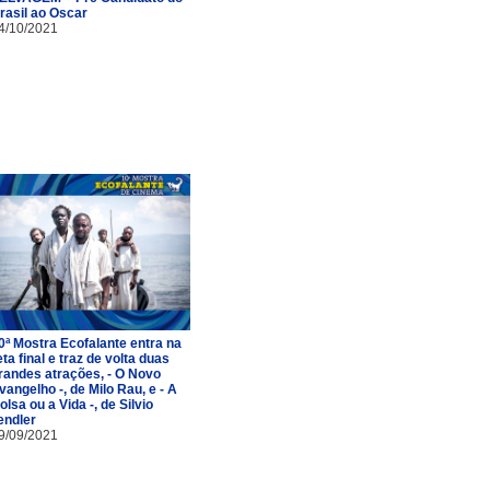
rasil ao Oscar
4/10/2021
0ª Mostra Ecofalante entra na
eta final e traz de volta duas
randes atrações, - O Novo
vangelho -, de Milo Rau, e - A
olsa ou a Vida -, de Silvio
endler
9/09/2021