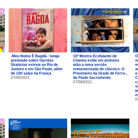
-Meu Nome É Bagdá-: longa
10ª Mostra Ecofalante de
O
premiado sobre Garotas
Cinema exibe em primeira
n
Skatistas estreia no Rio de
mão a nova versão
e
Janeiro e em São Paulo, além
remasterizada do clássico -O
a
de 100 salas na França
Prisioneiro da Grade de Ferro-,
e
07/09/2021
de Paulo Sacramento
C
07/09/2021
c
s
p
e
0