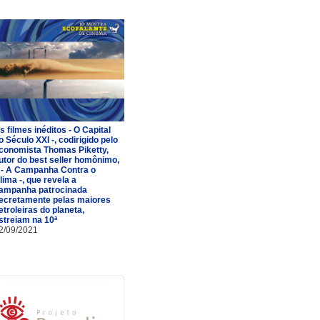
s filmes inéditos - O Capital
o Século XXI -, codirigido pelo
conomista Thomas Piketty,
utor do best seller homônimo,
 - A Campanha Contra o
lima -, que revela a
ampanha patrocinada
ecretamente pelas maiores
etroleiras do planeta,
streiam na 10ª
2/09/2021