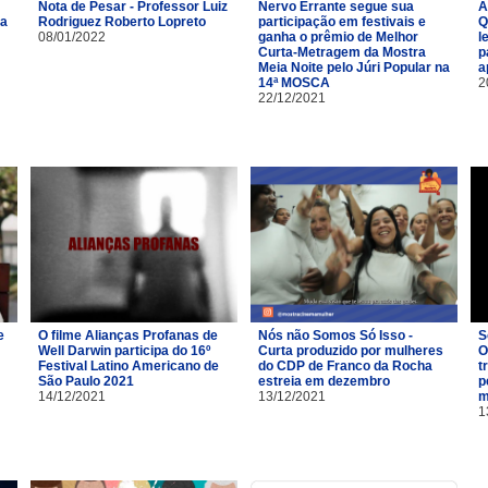
Nota de Pesar - Professor Luiz
Nervo Errante segue sua
A
na
Rodriguez Roberto Lopreto
participação em festivais e
Q
08/01/2022
ganha o prêmio de Melhor
l
Curta-Metragem da Mostra
p
Meia Noite pelo Júri Popular na
a
14ª MOSCA
2
22/12/2021
e
O filme Alianças Profanas de
Nós não Somos Só Isso -
S
Well Darwin participa do 16º
Curta produzido por mulheres
O
Festival Latino Americano de
do CDP de Franco da Rocha
t
São Paulo 2021
estreia em dezembro
p
14/12/2021
13/12/2021
m
1