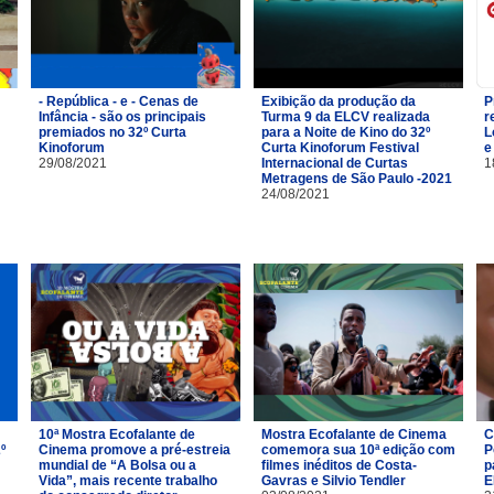
- República - e - Cenas de
Exibição da produção da
P
Infância - são os principais
Turma 9 da ELCV realizada
r
premiados no 32º Curta
para a Noite de Kino do 32º
L
Kinoforum
Curta Kinoforum Festival
e
29/08/2021
Internacional de Curtas
1
Metragens de São Paulo -2021
24/08/2021
10ª Mostra Ecofalante de
Mostra Ecofalante de Cinema
C
º
Cinema promove a pré-estreia
comemora sua 10ª edição com
P
mundial de “A Bolsa ou a
filmes inéditos de Costa-
p
Vida”, mais recente trabalho
Gavras e Silvio Tendler
E