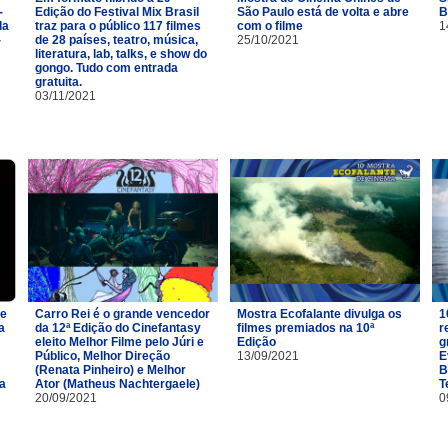
-
Edição do Festival Mix Brasil
São Paulo está de volta e abre
B
la
traz para o público 117 filmes
com o filme
1
-
de 28 países, teatro, música,
25/10/2021
literatura, lab, talks, e show do
gongo. Tudo com entrada
gratuita.
03/11/2021
de
Carro Rei é o grande vencedor
Mostra Ecofalante divulga os
1
a
da 12ª Edição do Cinefantasy
filmes premiados na 10ª
r
eleito Melhor Filme pelo Júri e
Edição
g
Público, Melhor Direção
13/09/2021
E
(Renata Pinheiro) e Melhor
B
da
Ator (Matheus Nachtergaele)
T
20/09/2021
0