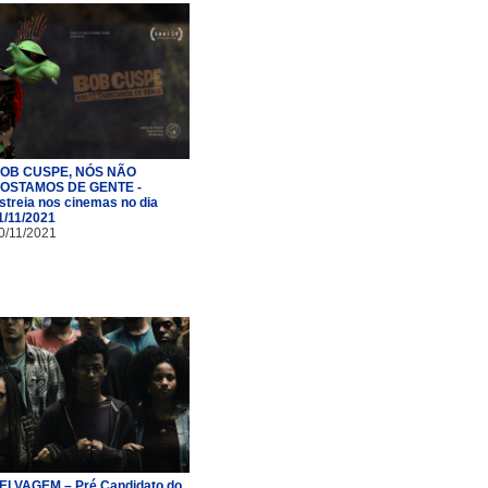
OB CUSPE, NÓS NÃO
OSTAMOS DE GENTE -
streia nos cinemas no dia
1/11/2021
0/11/2021
ELVAGEM – Pré Candidato do