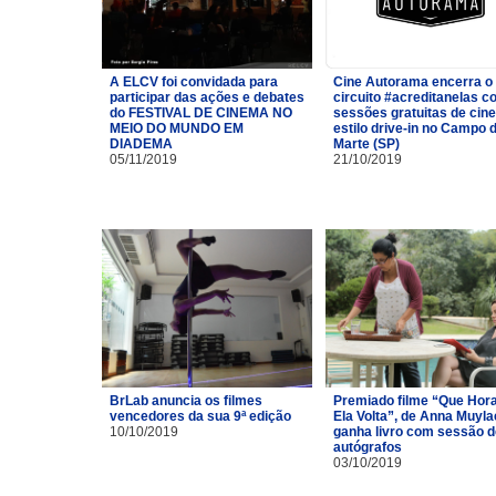
A ELCV foi convidada para
Cine Autorama encerra o
participar das ações e debates
circuito #acreditanelas 
do FESTIVAL DE CINEMA NO
sessões gratuitas de cin
MEIO DO MUNDO EM
estilo drive-in no Campo 
DIADEMA
Marte (SP)
05/11/2019
21/10/2019
BrLab anuncia os filmes
Premiado filme “Que Hor
vencedores da sua 9ª edição
Ela Volta”, de Anna Muyla
10/10/2019
ganha livro com sessão d
autógrafos
03/10/2019