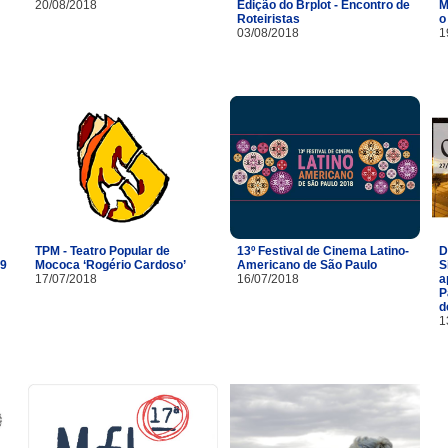
20/08/2018
Edição do Brplot - Encontro de
M
Roteiristas
o
03/08/2018
1
TPM - Teatro Popular de
13º Festival de Cinema Latino-
D
29
Mococa ‘Rogério Cardoso’
Americano de São Paulo
S
17/07/2018
16/07/2018
a
P
d
1