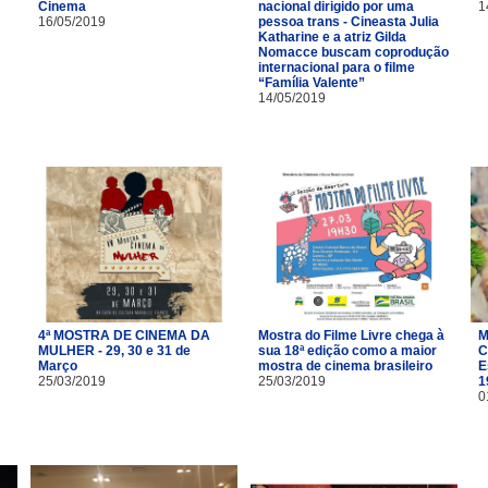
Cinema
nacional dirigido por uma
1
16/05/2019
pessoa trans - Cineasta Julia
Katharine e a atriz Gilda
Nomacce buscam coprodução
internacional para o filme
“Família Valente”
14/05/2019
4ª MOSTRA DE CINEMA DA
Mostra do Filme Livre chega à
M
MULHER - 29, 30 e 31 de
sua 18ª edição como a maior
C
Março
mostra de cinema brasileiro
E
25/03/2019
25/03/2019
1
0