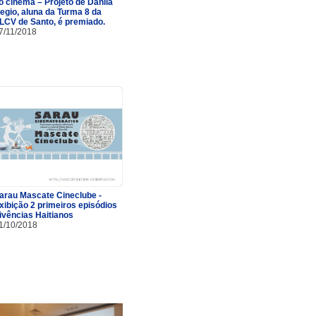
o cinema – Projeto de Danila
egio, aluna da Turma 8 da
LCV de Santo, é premiado.
7/11/2018
arau Mascate Cineclube -
xibição 2 primeiros episódios
ivências Haitianos
1/10/2018