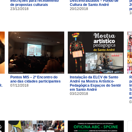
Inscrições para recebimento
Descentralizados – Fundo de
p
de propostas culturais
Cultura de Santo André
2
23/12/2018
20/12/2018
p
1
Pontos MIS – 2º Encontro do
Instalação da ELCV de Santo
R
ano das cidades participantes
André na Mostra Artístico-
p
R.
07/12/2018
Pedagógica Espaços do Sentir
I
em Santo André
S
03/12/2018
E
m
0