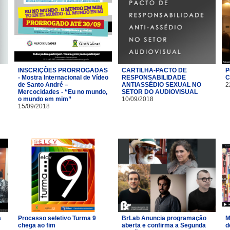
INSCRIÇÕES PRORROGADAS
CARTILHA-PACTO DE
P
- Mostra Internacional de Vídeo
RESPONSABILIDADE
C
de Santo André –
ANTIASSÉDIO SEXUAL NO
2
Mercocidades - “Eu no mundo,
SETOR DO AUDIOVISUAL
o mundo em mim”
10/09/2018
15/09/2018
a
Processo seletivo Turma 9
BrLab Anuncia programação
M
chega ao fim
aberta e confirma a Segunda
d