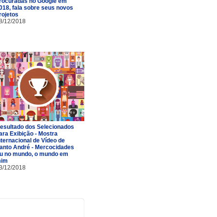
rocuradas no Google em
018, fala sobre seus novos
rojetos
8/12/2018
esultado dos Selecionados
ara Exibição - Mostra
nternacional de Vídeo de
anto André - Mercocidades
u no mundo, o mundo em
im
3/12/2018