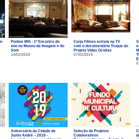
de
Pontos MIS - 1º Encontro do
Corja Filmes estreia na TV
S
ano no Museu da Imagem e do
com o documentário Truque do
e
Som
Projeto Vidas Ocultas
M
14/02/2019
07/02/2019
T
E
0
Aniversário da Cidade de
Seleção de Projetos
C
Santo André – 2019 -
Colaborativos
d