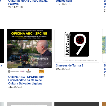
o
Culturais do ABC na Casa da
Audiovisual
d
Palavra
18/11/2018
B
22/11/2018
E
1
ça
3 meses de Turma 9
S
05/11/2018
E
V
2
Oficina ABC - SPCINE com
Lúcio Kodato na Casa de
Cultura Salvador Ligabue
11/11/2018