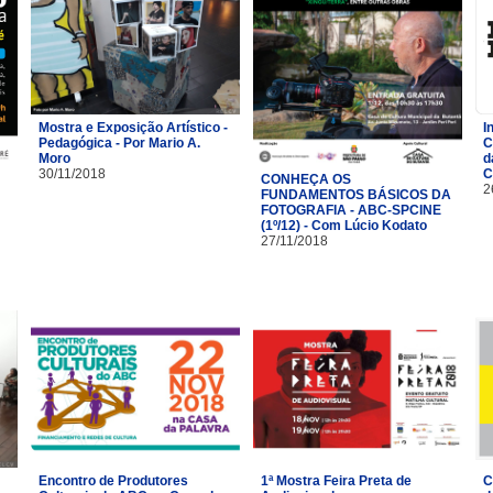
Mostra e Exposição Artístico -
I
Pedagógica - Por Mario A.
C
Moro
d
30/11/2018
C
CONHEÇA OS
2
FUNDAMENTOS BÁSICOS DA
FOTOGRAFIA - ABC-SPCINE
(1º/12) - Com Lúcio Kodato
27/11/2018
Encontro de Produtores
1ª Mostra Feira Preta de
C