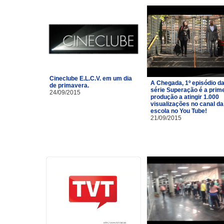
Cineclube E.L.C.V. em um dia
A Chegada, 1º episódio d
de primavera.
série Superação é a prim
24/09/2015
produção a atingir 1.000
visualizações no canal da
escola no You Tube!
21/09/2015