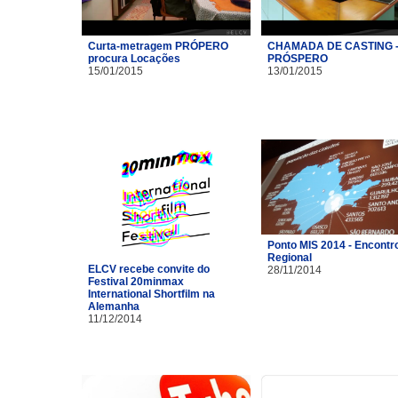
Curta-metragem PRÓPERO
CHAMADA DE CASTING 
procura Locações
PRÓSPERO
15/01/2015
13/01/2015
Ponto MIS 2014 - Encontr
Regional
ELCV recebe convite do
28/11/2014
Festival 20minmax
International Shortfilm na
Alemanha
11/12/2014