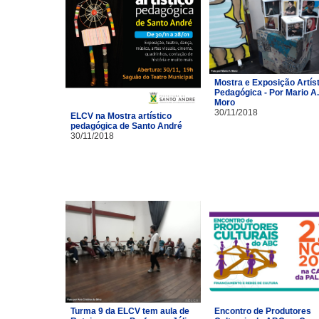
Mostra e Exposição Artíst
Pedagógica - Por Mario A.
Moro
30/11/2018
ELCV na Mostra artístico
pedagógica de Santo André
30/11/2018
Turma 9 da ELCV tem aula de
Encontro de Produtores