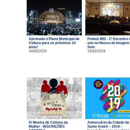
Aprovado o Plano Municipal de
Pontos MIS - 1º Encontro 
Cultura para os próximos 10
ano no Museu da Imagem 
anos!
Som
14/02/2019
14/02/2019
IV Mostra de Cinema da
Aniversário da Cidade de
Mulher - INSCRIÇÕES
Santo André – 2019 -