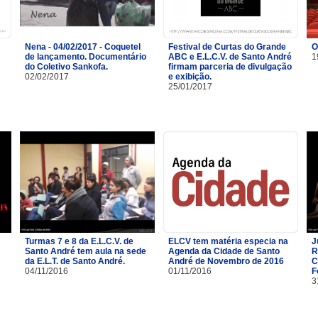
Nena - 04/02/2017 - Coquetel
Festival de Curtas do Grande
O
de lançamento. Documentário
ABC e E.L.C.V. de Santo André
1
do Coletivo Sankofa.
firmam parceria de divulgação
02/02/2017
e exibição.
25/01/2017
Turmas 7 e 8 da E.L.C.V. de
ELCV tem matéria especia na
J
Santo André tem aula na sede
Agenda da Cidade de Santo
R
da E.L.T. de Santo André.
André de Novembro de 2016
C
04/11/2016
01/11/2016
F
3