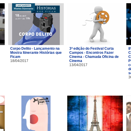
Corpo Delito - Lançamento na
3ª edição do Festival Curta
8
Mostra Itinerante Histórias que
Campos - Encontros Fazer
C
Ficam
Cinema - Chamada Oficina de
C
18/04/2017
Cinema
P
13/04/2017
c
d
s
3