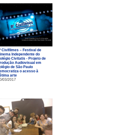
º Civifilmes – Festival de
inema Independente do
olégio Civitatis - Projeto de
rodução Audiovisual em
olégio de São Paulo
emocratiza o acesso à
étima arte
0/03/2017