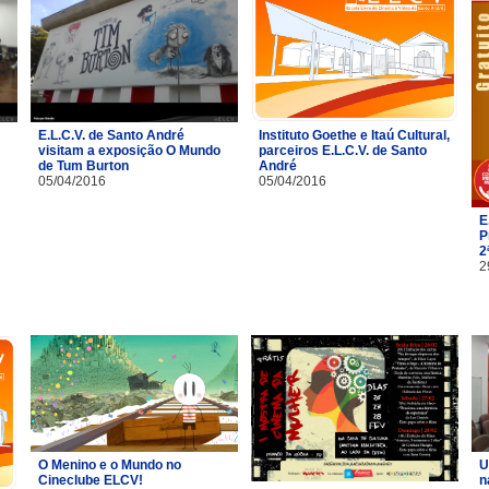
E.L.C.V. de Santo André
Instituto Goethe e Itaú Cultural,
visitam a exposição O Mundo
parceiros E.L.C.V. de Santo
de Tum Burton
André
05/04/2016
05/04/2016
E
P
2
2
O Menino e o Mundo no
U
Cineclube ELCV!
n