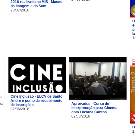
2016 realizado no MIS - Museu
da Imagem e do Som
23/07/2016
O
e
p
l
1
Cine Inclusão - ELCV de Santo
André é ponto de recebimento
pa
Aprovados - Curso de
de inscrições
Interpretação para Cinema
07/06/2016
com Luciana Canton
02/06/2016
O
2