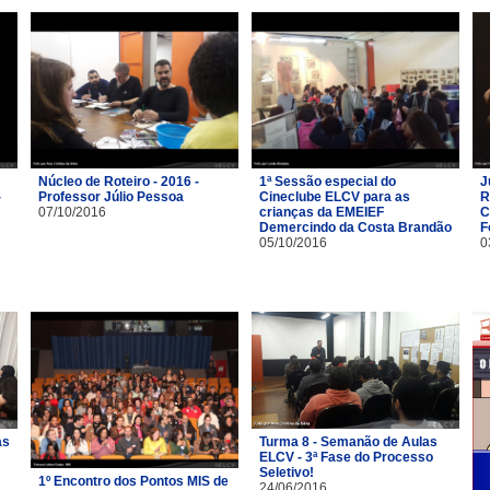
Núcleo de Roteiro - 2016 -
1ª Sessão especial do
J
-
Professor Júlio Pessoa
Cineclube ELCV para as
R
07/10/2016
crianças da EMEIEF
C
Demercindo da Costa Brandão
F
05/10/2016
0
as
Turma 8 - Semanão de Aulas
ELCV - 3ª Fase do Processo
Seletivo!
1º Encontro dos Pontos MIS de
24/06/2016