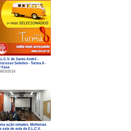
.L.C.V. de Santo André -
rocesso Seletivo - Turma 8 -
ª Fase
9/03/2016
ma ação simples. Melhorias
a sala de aula da E.L.C.V.