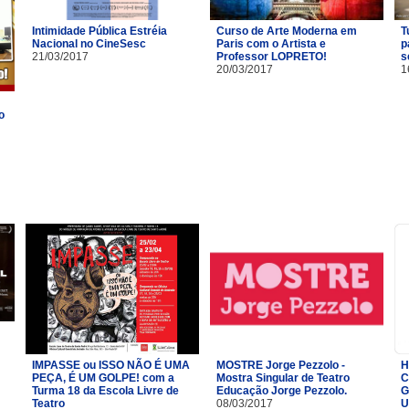
Intimidade Pública Estréia
Curso de Arte Moderna em
T
Nacional no CineSesc
Paris com o Artista e
p
21/03/2017
Professor LOPRETO!
s
20/03/2017
1
o
IMPASSE ou ISSO NÃO É UMA
MOSTRE Jorge Pezzolo -
H
PEÇA, É UM GOLPE! com a
Mostra Singular de Teatro
C
Turma 18 da Escola Livre de
Educação Jorge Pezzolo.
G
Teatro​
08/03/2017
U