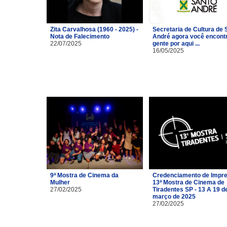
Zita Carvalhosa (1960 - 2025) -
Secretaria de Cultura de 
Nota de Falecimento
André agora você encont
22/07/2025
gente por aqui ...
16/05/2025
9ª Mostra de Cinema da
Credenciamento de Impre
Mulher
13ª Mostra de Cinema de
27/02/2025
Tiradentes SP - 13 A 19 d
março de 2025
27/02/2025