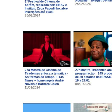
Aguarde!!! (Registro Hist
1º Festival de Cinema de
25/02/2024
Xerém, realizado pela EBAV e
Instituto Zeca Pagodinho, abre
inscrições até 10/03
25/02/2024
27a Mostra de Cinema de
27ª Mostra Tiradentes an
Tiradentes enfoca a temática -
programação _ 145 prod
As formas do Tempo- + 145
de 20 estados do BRASIL
filmes + homenageia André
19 a 27/01
Novais e Barbara Colen
08/01/2024
11/01/2024