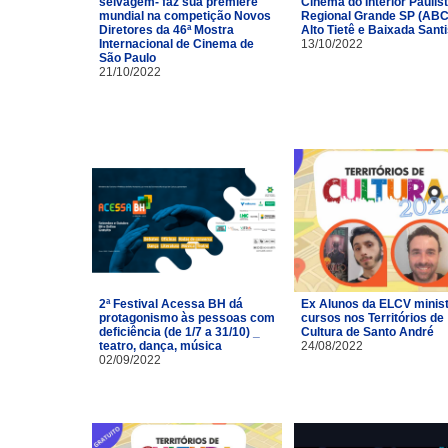
selvagem- faz sua première
Cinema do Interior Paulist
mundial na competição Novos
Regional Grande SP (ABC
Diretores da 46ª Mostra
Alto Tietê e Baixada Santi
Internacional de Cinema de
13/10/2022
São Paulo
21/10/2022
2ª Festival Acessa BH dá
Ex Alunos da ELCV minis
protagonismo às pessoas com
cursos nos Territórios de
deficiência (de 1/7 a 31/10) _
Cultura de Santo André
teatro, dança, música
24/08/2022
02/09/2022