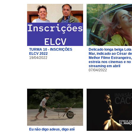
TURMA 10 - INSCRIÇÕES
Delicado longa belga Lola
ELCV 2022
Mar, indicado ao César de
19/04/2022
Melhor Filme Estrangeiro,
estreia nos cinemas e no
streaming em abril
07/04/2022
Eu não digo adeus, digo até