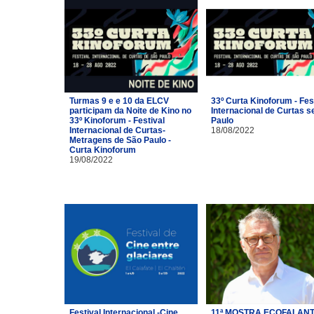
Turmas 9 e e 10 da ELCV
33º Curta Kinoforum - Fes
participam da Noite de Kino no
Internacional de Curtas s
33º Kinoforum - Festival
Paulo
Internacional de Curtas-
18/08/2022
Metragens de São Paulo -
Curta Kinoforum
19/08/2022
Festival Internacional -Cine
11ª MOSTRA ECOFALANT