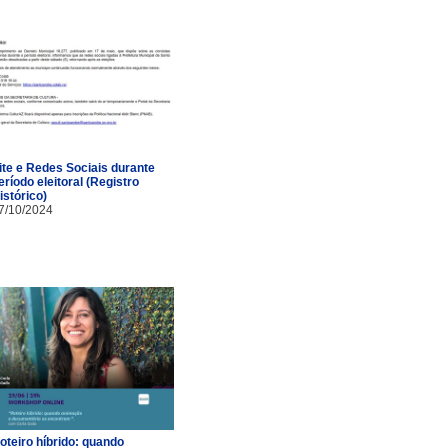
ite e Redes Sociais durante
eríodo eleitoral (Registro
istórico)
7/10/2024
oteiro híbrido: quando