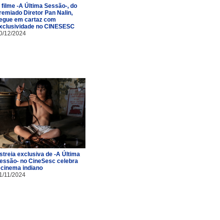
 filme -A Última Sessão-, do
remiado Diretor Pan Nalin,
egue em cartaz com
xclusividade no CINESESC
0/12/2024
streia exclusiva de -A Última
essão- no CineSesc celebra
 cinema indiano
1/11/2024