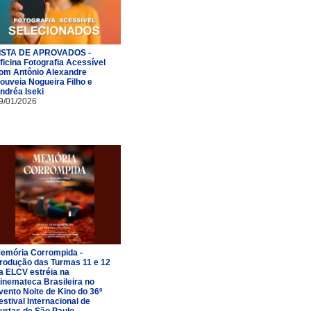
ISTA DE APROVADOS -
ficina Fotografia Acessível
om Antônio Alexandre
ouveia Nogueira Filho e
ndréa Iseki
9/01/2026
emória Corrompida -
rodução das Turmas 11 e 12
a ELCV estréia na
inemateca Brasileira no
vento Noite de Kino do 36º
estival Internacional de
urtas de São Paulo