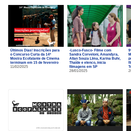
Últimos Dias! Inscrições para
-Lusco-Fusco- Filme com
9
o Concurso Curta da 14ª
Sandra Corveloni, Amandyra,
M
Mostra Ecofalante de Cinema
Allan Souza LIma, Karina Buhr,
p
terminam em 15 de fevereiro
Thaíde e elenco, inicia
f
11/02/2025
filmagens em SP
T
28/01/2025
2