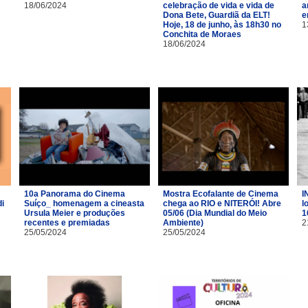
18/06/2024
celebração de vida e vida de
a
Dona Bete, Guardiã da ELT!
e
Hoje, 18 de junho, às 18h30 no
1
Conchita de Moraes
18/06/2024
10a Panorama do Cinema
Mostra Ecofalante de Cinema
I
i
Suíço_ homenagem a cineasta
chega ao RIO e NITERÓI! Abre
l
Ursula Meier e produções
05/06 (Dia Mundial do Meio
1
recentes e premiadas
Ambiente)
2
25/05/2024
25/05/2024