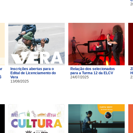
2
ar
Inscrições abertas para o
Relação dos selecionados
Z
Edital de Licenciamento do
para a Turma 12 da ELCV
H
ê
Vera
24/07/2025
2
13/08/2025