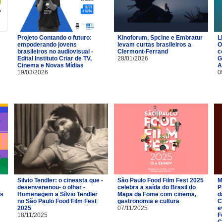
Projeto Contando o futuro:
Kinoforum, Spcine e Embratur
L
empoderando jovens
levam curtas brasileiros a
O
brasileiros no audiovisual -
Clermont-Ferrand
c
Edital Instituto Criar de TV,
28/01/2026
G
Cinema e Novas Mídias
A
19/03/2026
0
Silvio Tendler: o cineasta que -
São Paulo Food Film Fest 2025
M
desenvenenou- o olhar -
celebra a saída do Brasil do
P
es
Homenagem a Sílvio Tendler
Mapa da Fome com cinema,
d
no São Paulo Food Film Fest
gastronomia e cultura
C
2025
07/11/2025
e
18/11/2025
F
C