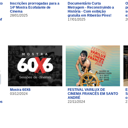
to
Inscrições prorrogadas para a
Documentário Curta
O
14ª Mostra Ecofalante de
Metragem - Reconstruindo a
p
Cinema
História - Com exibição
s
28/01/2025
gratuíta em Ribeirão Píres!
e
of
17/01/2025
2
Mostra 60X6
FESTIVAL VARILUX DE
E
03/12/2024
CINEMA FRANCÊS EM SANTO
S
ANDRÉ
o
os
22/11/2024
2