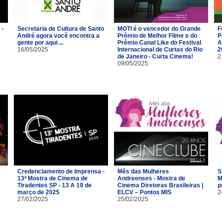
 -
Secretaria de Cultura de Santo
MOTI é o vencedor do Grande
F
André agora você encontra a
Prêmio de Melhor Filme e do
P
gente por aqui ...
Prêmio Canal Like do Festival
A
16/05/2025
Internacional de Curtas do Rio
2
de Janeiro - Curta Cinema!
2
09/05/2025
Credenciamento de Imprensa -
Mês das Mulheres
S
13ª Mostra de Cinema de
Andreenses - Mostra de
M
Tiradentes SP - 13 A 19 de
Cinema Diretoras Brasileiras |
p
março de 2025
ELCV – Pontos MIS
2
27/02/2025
25/02/2025