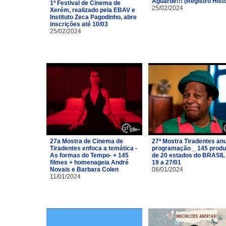
Aguarde!!! (Registro Hist
1º Festival de Cinema de
25/02/2024
Xerém, realizado pela EBAV e
Instituto Zeca Pagodinho, abre
inscrições até 10/03
25/02/2024
27a Mostra de Cinema de
27ª Mostra Tiradentes an
Tiradentes enfoca a temática -
programação _ 145 prod
As formas do Tempo- + 145
de 20 estados do BRASIL
filmes + homenageia André
19 a 27/01
Novais e Barbara Colen
08/01/2024
11/01/2024