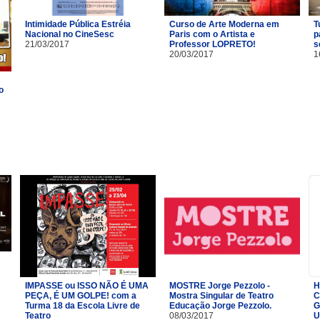
Intimidade Pública Estréia
Curso de Arte Moderna em
T
Nacional no CineSesc
Paris com o Artista e
p
21/03/2017
Professor LOPRETO!
s
20/03/2017
1
o
IMPASSE ou ISSO NÃO É UMA
MOSTRE Jorge Pezzolo -
H
PEÇA, É UM GOLPE! com a
Mostra Singular de Teatro
C
Turma 18 da Escola Livre de
Educação Jorge Pezzolo.
G
Teatro​
08/03/2017
U