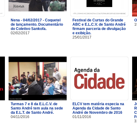
Nena - 04/02/2017 - Coquetel
Festival de Curtas do Grande
O
de lançamento. Documentário
ABC e E.L.C.V. de Santo André
1
do Coletivo Sankofa.
firmam parceria de divulgação
02/02/2017
e exibição.
25/01/2017
Turmas 7 e 8 da E.L.C.V. de
ELCV tem matéria especia na
J
Santo André tem aula na sede
Agenda da Cidade de Santo
R
da E.L.T. de Santo André.
André de Novembro de 2016
C
04/11/2016
01/11/2016
F
3