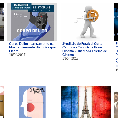
Corpo Delito - Lançamento na
3ª edição do Festival Curta
8
Mostra Itinerante Histórias que
Campos - Encontros Fazer
C
Ficam
Cinema - Chamada Oficina de
C
18/04/2017
Cinema
P
13/04/2017
c
d
s
3