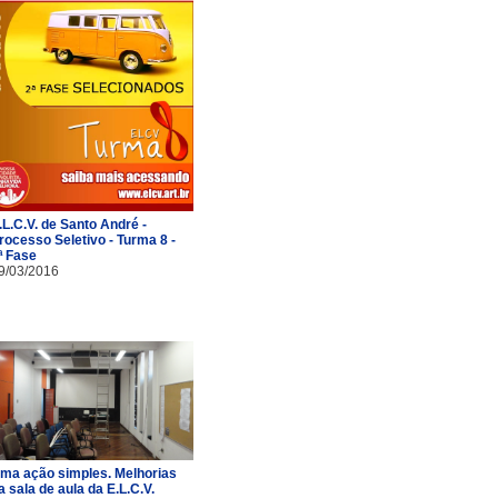
.L.C.V. de Santo André -
rocesso Seletivo - Turma 8 -
ª Fase
9/03/2016
ma ação simples. Melhorias
a sala de aula da E.L.C.V.