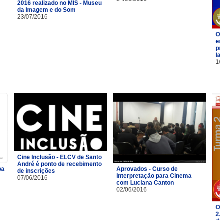
2016 realizado no MIS - Museu
da Imagem e do Som
23/07/2016
O
e
p
l
1
Cine Inclusão - ELCV de Santo
André é ponto de recebimento
pa
Aprovados - Curso de
de inscrições
Interpretação para Cinema
07/06/2016
com Luciana Canton
02/06/2016
O
2