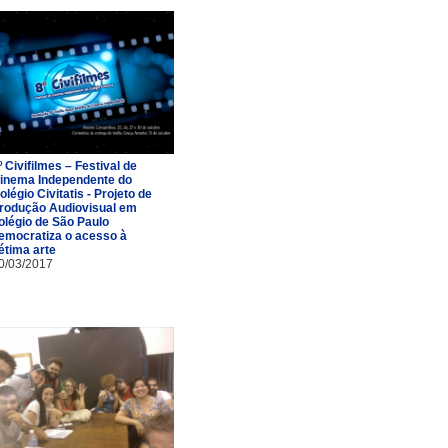
º Civifilmes – Festival de
inema Independente do
olégio Civitatis - Projeto de
rodução Audiovisual em
olégio de São Paulo
emocratiza o acesso à
étima arte
0/03/2017