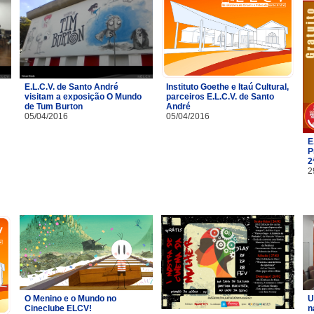
E.L.C.V. de Santo André
Instituto Goethe e Itaú Cultural,
visitam a exposição O Mundo
parceiros E.L.C.V. de Santo
de Tum Burton
André
05/04/2016
05/04/2016
E
P
2
2
O Menino e o Mundo no
U
Cineclube ELCV!
n