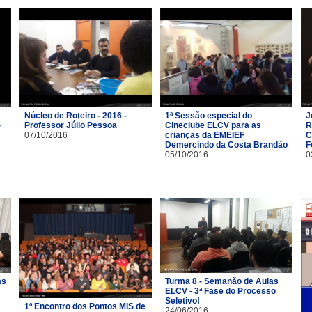
Núcleo de Roteiro - 2016 -
1ª Sessão especial do
J
-
Professor Júlio Pessoa
Cineclube ELCV para as
R
07/10/2016
crianças da EMEIEF
C
Demercindo da Costa Brandão
F
05/10/2016
0
as
Turma 8 - Semanão de Aulas
ELCV - 3ª Fase do Processo
Seletivo!
1º Encontro dos Pontos MIS de
24/06/2016