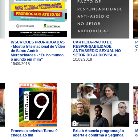
INSCRIÇÕES PRORROGADAS
CARTILHA-PACTO DE
P
- Mostra Internacional de Vídeo
RESPONSABILIDADE
C
de Santo André –
ANTIASSÉDIO SEXUAL NO
2
Mercocidades - “Eu no mundo,
SETOR DO AUDIOVISUAL
o mundo em mim”
10/09/2018
15/09/2018
a
Processo seletivo Turma 9
BrLab Anuncia programação
M
chega ao fim
aberta e confirma a Segunda
d