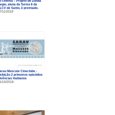
o cinema – Projeto de Danila
egio, aluna da Turma 8 da
LCV de Santo, é premiado.
7/11/2018
arau Mascate Cineclube -
xibição 2 primeiros episódios
ivências Haitianos
1/10/2018