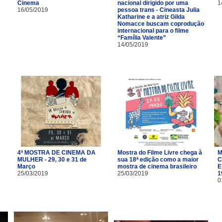
Cinema
nacional dirigido por uma
1
16/05/2019
pessoa trans - Cineasta Julia
Katharine e a atriz Gilda
Nomacce buscam coprodução
internacional para o filme
“Família Valente”
14/05/2019
4ª MOSTRA DE CINEMA DA
Mostra do Filme Livre chega à
M
MULHER - 29, 30 e 31 de
sua 18ª edição como a maior
C
Março
mostra de cinema brasileiro
E
25/03/2019
25/03/2019
1
0