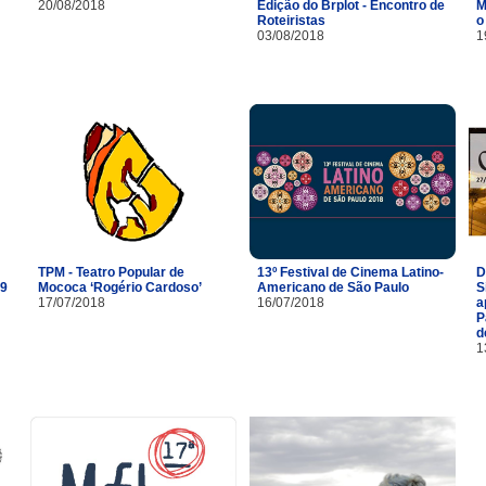
20/08/2018
Edição do Brplot - Encontro de
M
Roteiristas
o
03/08/2018
1
TPM - Teatro Popular de
13º Festival de Cinema Latino-
D
29
Mococa ‘Rogério Cardoso’
Americano de São Paulo
S
17/07/2018
16/07/2018
a
P
d
1