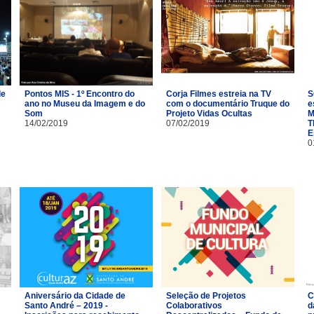
de
Pontos MIS - 1º Encontro do
Corja Filmes estreia na TV
S
ano no Museu da Imagem e do
com o documentário Truque do
e
Som
Projeto Vidas Ocultas
M
14/02/2019
07/02/2019
T
E
0
Aniversário da Cidade de
Seleção de Projetos
C
Santo André – 2019 -
Colaborativos
d