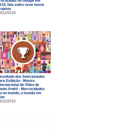
rocuradas no Google em
018, fala sobre seus novos
rojetos
8/12/2018
esultado dos Selecionados
ara Exibição - Mostra
nternacional de Vídeo de
anto André - Mercocidades
u no mundo, o mundo em
im
3/12/2018