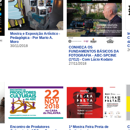
Mostra e Exposição Artístico -
I
Pedagógica - Por Mario A.
C
Moro
d
30/11/2018
C
CONHEÇA OS
2
FUNDAMENTOS BÁSICOS DA
FOTOGRAFIA - ABC-SPCINE
(1º/12) - Com Lúcio Kodato
27/11/2018
Encontro de Produtores
1ª Mostra Feira Preta de
C