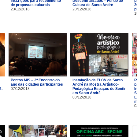
Inscrições para recebimento
Descentralizados – Fundo de
p
de propostas culturais
Cultura de Santo André
2
23/12/2018
20/12/2018
p
1
Pontos MIS – 2º Encontro do
Instalação da ELCV de Santo
R
ano das cidades participantes
André na Mostra Artístico-
p
R.
07/12/2018
Pedagógica Espaços do Sentir
I
em Santo André
S
03/12/2018
E
m
0