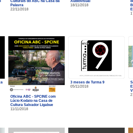
o
Culturais do ABC na Casa da
Audiovisual
d
Palavra
18/11/2018
B
22/11/2018
E
1
ça
3 meses de Turma 9
S
05/11/2018
E
V
2
Oficina ABC - SPCINE com
Lúcio Kodato na Casa de
Cultura Salvador Ligabue
11/11/2018