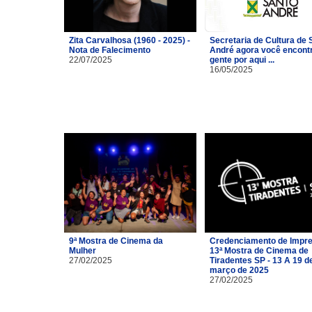
Zita Carvalhosa (1960 - 2025) -
Secretaria de Cultura de 
Nota de Falecimento
André agora você encont
22/07/2025
gente por aqui ...
16/05/2025
9ª Mostra de Cinema da
Credenciamento de Impre
Mulher
13ª Mostra de Cinema de
27/02/2025
Tiradentes SP - 13 A 19 d
março de 2025
27/02/2025